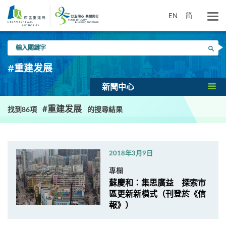
跳
到
EN
简
主
要
輸
內
搜尋
入
容
關
#重建发展
鍵
字
新聞中心
#重建发展
找到86項
的搜尋結果
2018年3月9日
專欄
蘇慶和：集思廣益 探索市
區更新新模式（刊登於《信
報》）