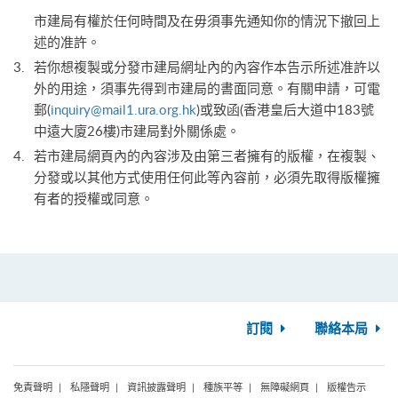
市建局有權於任何時間及在毋須事先通知你的情況下撤回上
述的准許。
若你想複製或分發市建局網址內的內容作本告示所述准許以
外的用途，須事先得到市建局的書面同意。有關申請，可電
郵(
inquiry@mail1.ura.org.hk
)或致函(香港皇后大道中183號
中遠大廈26樓)市建局對外關係處。
若市建局網頁內的內容涉及由第三者擁有的版權，在複製、
分發或以其他方式使用任何此等內容前，必須先取得版權擁
有者的授權或同意。
訂閱
聯絡本局
免責聲明
私隱聲明
資訊披露聲明
種族平等
無障礙網頁
版權告示