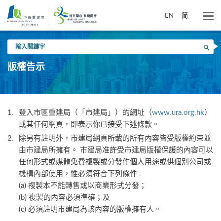
跳
到
EN
简
主
要
輸
內
搜尋
入
容
關
版權告示
鍵
字
登入市區重建局（「市建局」）的網址（
www.ura.org.hk
）
或其任何網頁，即表示你已接受下述條款。
除另有註明外，市建局網頁所載的所有內容皆受版權約束並
由市建局所擁有。 市建局准許受市建局版權保護的內容可以
任何形式或媒體免費複製或分發作個人用途或供個別公司或
機構內部使用，惟必須符合下列條件 :
(a) 複製本不能轉售或以商業形式分發；
(b) 複製的內容必須準確；及
(c) 必須註明市建局為該內容的版權擁有人。