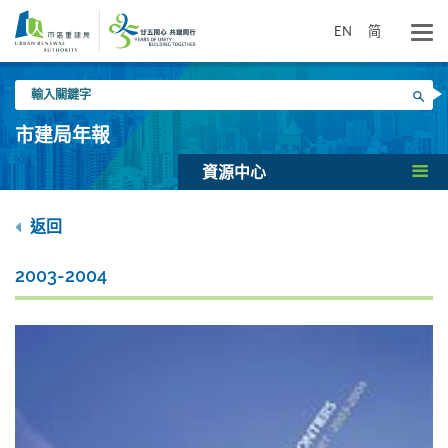
跳
到
EN
简
主
要
輸
內
搜尋
入
容
關
市建局年報
鍵
字
資源中心
返回
2003-2004