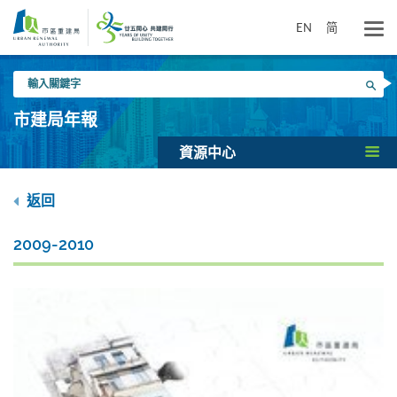
跳
到
EN
简
主
要
輸
內
搜尋
入
容
關
市建局年報
鍵
字
資源中心
返回
2009-2010