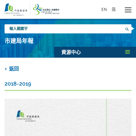
跳
到
EN
简
主
要
輸
內
搜尋
入
容
關
市建局年報
鍵
字
資源中心
返回
2018-2019