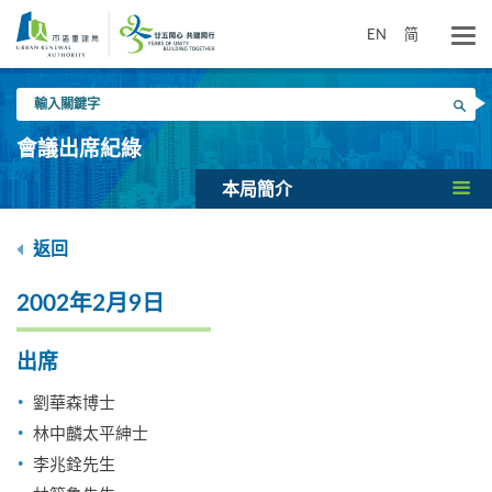
跳
到
EN
简
主
要
輸
內
搜尋
入
容
關
會議出席紀綠
鍵
字
本局簡介
返回
2002年2月9日
出席
劉華森博士
林中麟太平紳士
李兆銓先生