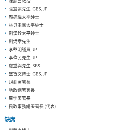
陳麗雲教授
張震遠先生, GBS, JP
賴錦璋太平紳士
林貝聿嘉太平紳士
劉漢銓太平紳士
劉炳章先生
李華明議員, JP
李偉民先生, JP
盧重興先生, SBS
盛智文博士, GBS, JP
規劃署署長
地政總署署長
屋宇署署長
民政事務總署署長 (代表)
缺席