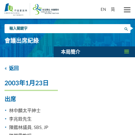
跳
到
EN
简
主
要
輸
內
搜尋
入
容
關
會議出席紀綠
鍵
字
本局簡介
返回
2003年1月23日
出席
林中麟太平紳士
李兆銓先生
陳鑑林議員, SBS, JP