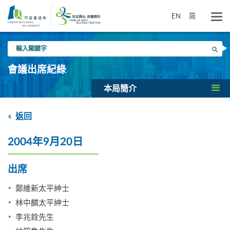
跳
到
EN
简
主
要
輸
內
搜尋
入
容
關
會議出席紀綠
鍵
字
本局簡介
返回
2004年9月20日
出席
鄭維新太平紳士
林中麟太平紳士
李兆銓先生