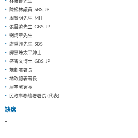
林筱魯先生
陳鑑林議員, SBS, JP
周賢明先生, MH
張震遠先生, GBS, JP
劉炳章先生
盧重興先生, SBS
譚惠珠太平紳士
盛智文博士, GBS, JP
規劃署署長
地政總署署長
屋宇署署長
民政事務總署署長 (代表)
缺席
–