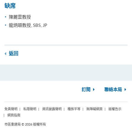
缺席
陳麗雲教授
龍炳頤教授, SBS, JP
返回
訂閱
聯絡本局
免責聲明
私隱聲明
資訊披露聲明
種族平等
無障礙網頁
版權告示
網頁指南
市區重建局 © 2026 版權所有