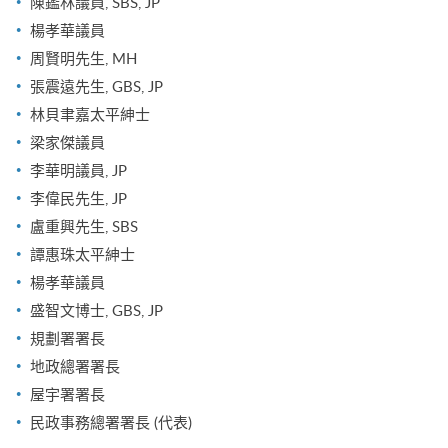
陳鑑林議員, SBS, JP
楊孝華議員
周賢明先生, MH
張震遠先生, GBS, JP
林貝聿嘉太平紳士
梁家傑議員
李華明議員, JP
李偉民先生, JP
盧重興先生, SBS
譚惠珠太平紳士
楊孝華議員
盛智文博士, GBS, JP
規劃署署長
地政總署署長
屋宇署署長
民政事務總署署長 (代表)