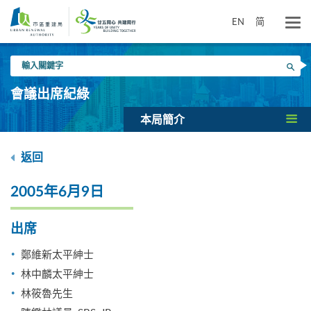
跳
到
EN
简
主
要
輸
內
搜尋
入
容
關
會議出席紀綠
鍵
字
本局簡介
返回
2005年6月9日
出席
鄭維新太平紳士
林中麟太平紳士
林筱魯先生