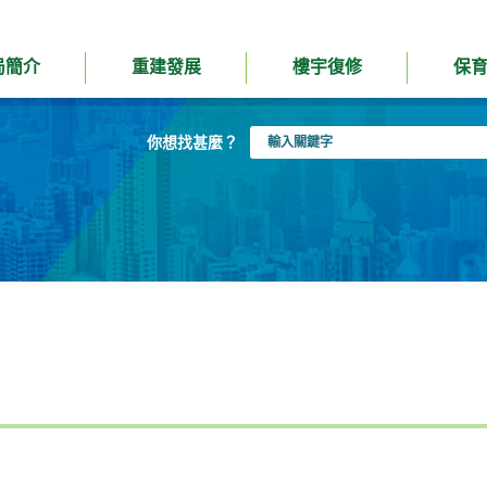
局簡介
重建發展
樓宇復修
保
輸
你想找甚麼？
入
關
鍵
字