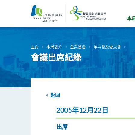
跳
到
主
本
要
內
容
主頁
本局簡介
企業管治
董事會及委員會
會議出席紀綠
返回
2005年12月22日
出席