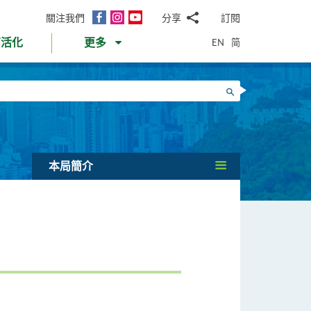
面
Instagram
YouTube
關注我們
分享
訂閱
電
書
郵
EN
简
育活化
更多
WhatsApp
微
面
信
Twitter
搜尋
書
LinkedIn
微
博
本局簡介