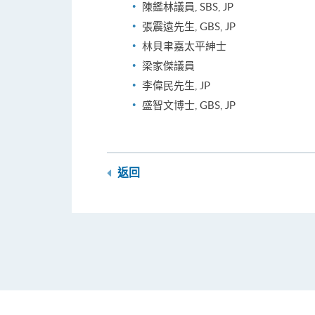
陳鑑林議員, SBS, JP
張震遠先生, GBS, JP
林貝聿嘉太平紳士
梁家傑議員
李偉民先生, JP
盛智文博士, GBS, JP
返回