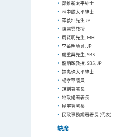
鄭維新太平紳士
林中麟太平紳士
羅義坤先生,JP
陳麗雲教授
周賢明先生, MH
李華明議員, JP
盧重興先生, SBS
龍炳頤教授, SBS, JP
譚惠珠太平紳士
楊孝華議員
規劃署署長
地政總署署長
屋宇署署長
民政事務總署署長 (代表)
缺席