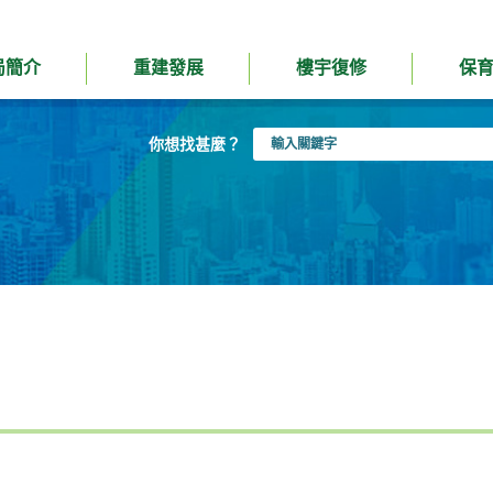
局簡介
重建發展
樓宇復修
保
輸
你想找甚麼？
入
關
鍵
字