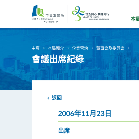
跳
到
主
本
要
內
容
主頁
本局簡介
企業管治
董事會及委員會
會議出席紀綠
返回
2006年11月23日
出席