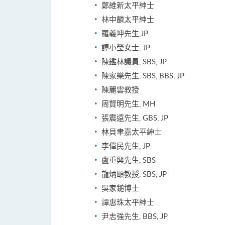
鄭維新太平紳士
林中麟太平紳士
羅義坤先生,JP
譚小瑩女士, JP
陳鑑林議員, SBS, JP
陳家樂先生, SBS, BBS, JP
陳麗雲教授
周賢明先生, MH
張震遠先生, GBS, JP
林貝聿嘉太平紳士
李偉民先生, JP
盧重興先生, SBS
龍炳頤教授, SBS, JP
吳家鎚博士
譚惠珠太平紳士
尹志強先生, BBS, JP