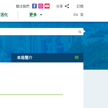
面
Instagram
YouTube
關注我們
分享
訂閱
電
書
郵
EN
简
育活化
更多
WhatsApp
微
面
信
Twitter
搜尋
書
LinkedIn
微
博
本局簡介