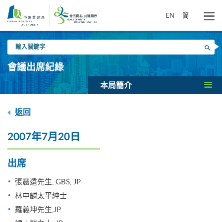
跳
到
EN
简
主
要
輸
內
搜尋
入
容
關
會議出席紀綠
鍵
字
本局簡介
返回
2007年7月20日
出席
張震遠先生, GBS, JP
林中麟太平紳士
羅義坤先生,JP