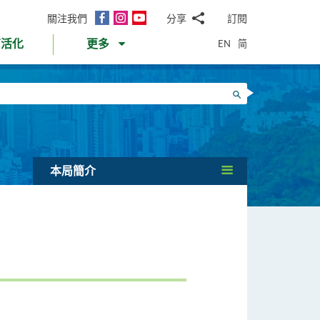
面
Instagram
YouTube
關注我們
分享
訂閱
電
書
郵
EN
简
育活化
更多
WhatsApp
微
面
信
Twitter
搜尋
書
LinkedIn
微
博
本局簡介