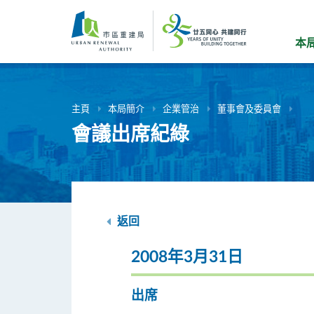
跳
到
主
本
要
內
容
主頁
本局簡介
企業管治
董事會及委員會
會議出席紀綠
返回
2008年3月31日
出席