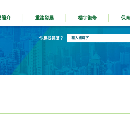
局簡介
重建發展
樓宇復修
保
輸
你想找甚麼？
入
關
鍵
字