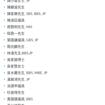
譚小瑩女士, JP
陳顯滬先生
陳家樂先生, SBS, BBS, JP
陳淑莊議員
周賢明先生, MH
程鼎一先生
葉國謙議員, GBS, JP
簡兆麟先生
林濬先生,BBS,JP
吳家鎚博士
吳家賢女士
吳水麗先生, BBS, MBE, JP
潘展鴻先生, JP
涂謹申議員
杜彼得先生
黃國健議員, BBS