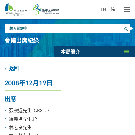
跳
到
EN
简
主
要
輸
內
搜尋
入
容
關
會議出席紀綠
鍵
字
本局簡介
返回
2008年12月19日
出席
張震遠先生, GBS, JP
羅義坤先生,JP
林志良先生