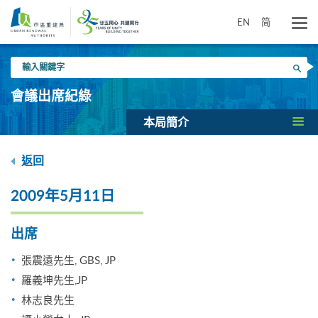
跳
到
EN
简
主
要
輸
內
搜尋
入
容
關
會議出席紀綠
鍵
字
本局簡介
返回
2009年5月11日
出席
張震遠先生, GBS, JP
羅義坤先生,JP
林志良先生