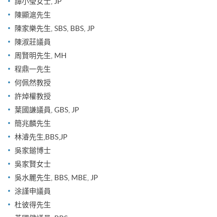
譚小瑩女士, JP
陳顯滬先生
陳家樂先生, SBS, BBS, JP
陳淑莊議員
周賢明先生, MH
程鼎一先生
何佩然教授
許焯權教授
葉國謙議員, GBS, JP
簡兆麟先生
林濬先生,BBS,JP
吳家鎚博士
吳家賢女士
吳水麗先生, BBS, MBE, JP
涂謹申議員
杜彼得先生