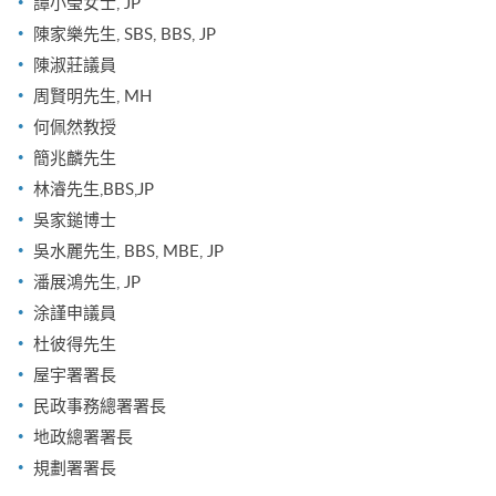
譚小瑩女士, JP
陳家樂先生, SBS, BBS, JP
陳淑莊議員
周賢明先生, MH
何佩然教授
簡兆麟先生
林濬先生,BBS,JP
吳家鎚博士
吳水麗先生, BBS, MBE, JP
潘展鴻先生, JP
涂謹申議員
杜彼得先生
屋宇署署長
民政事務總署署長
地政總署署長
規劃署署長