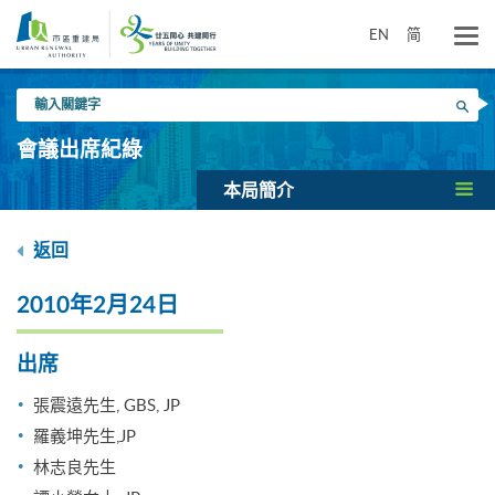
跳
到
EN
简
主
要
輸
內
搜尋
入
容
關
會議出席紀綠
鍵
字
本局簡介
返回
2010年2月24日
出席
張震遠先生, GBS, JP
羅義坤先生,JP
林志良先生