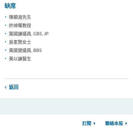
缺席
陳顯滬先生
許焯權教授
葉國謙議員, GBS, JP
吳家賢女士
黃國健議員, BBS
黃以謙醫生
返回
訂閱
聯絡本局