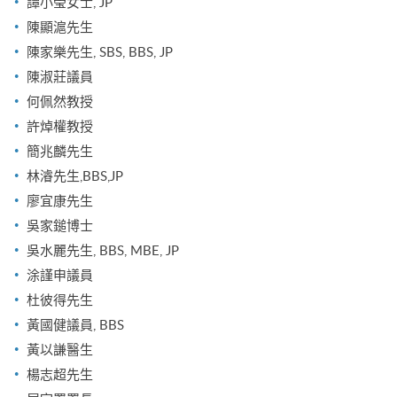
譚小瑩女士, JP
陳顯滬先生
陳家樂先生, SBS, BBS, JP
陳淑莊議員
何佩然教授
許焯權教授
簡兆麟先生
林濬先生,BBS,JP
廖宜康先生
吳家鎚博士
吳水麗先生, BBS, MBE, JP
涂謹申議員
杜彼得先生
黃國健議員, BBS
黃以謙醫生
楊志超先生