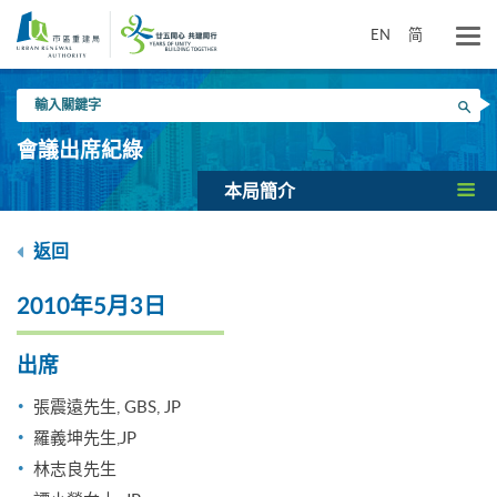
跳
到
EN
简
主
要
輸
內
搜尋
入
容
關
會議出席紀綠
鍵
字
本局簡介
返回
2010年5月3日
出席
張震遠先生, GBS, JP
羅義坤先生,JP
林志良先生