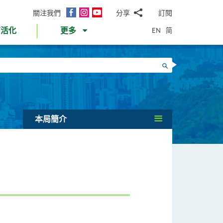
面
Instagram
YouTube
關注我們
分享
訂閱
電
書
郵
EN
简
育活化
更多
WhatsApp
微
面
信
Twitter
搜尋
書
LinkedIn
微
博
本局簡介