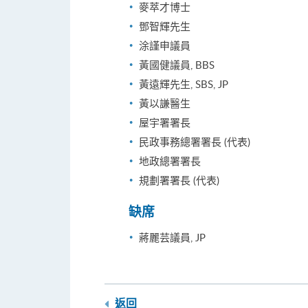
麥萃才博士
鄧智輝先生
涂謹申議員
黃國健議員, BBS
黃遠輝先生, SBS, JP
黃以謙醫生
屋宇署署長
民政事務總署署長 (代表)
地政總署署長
規劃署署長 (代表)
缺席
蔣麗芸議員, JP
返回