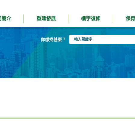
局簡介
重建發展
樓宇復修
保
輸
你想找甚麼？
入
關
鍵
字