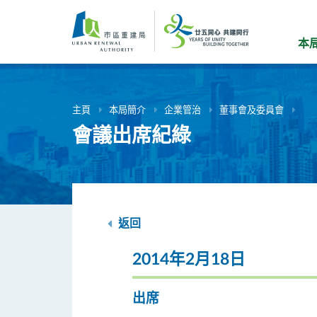
跳
到
主
本
要
內
容
主頁
本局簡介
企業管治
董事會及委員會
會議出席紀綠
返回
2014年2月18日
出席