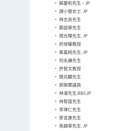
蘇慶和先生，JP
譚小瑩女士, JP
林志良先生
鄭啟華先生
周光暉先生, JP
許焯權教授
黃嘉純先生, JP
何永謙先生
許智文教授
簡兆麟先生
郭榮鏗議員
林濬先生,BBS,JP
林智遠先生
李律仁先生
廖宜康先生
馬錦華先生, JP