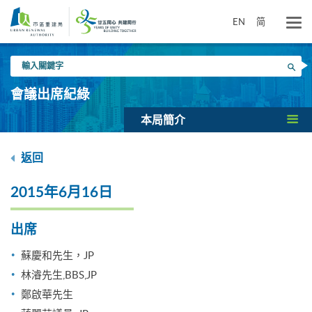
跳
到
EN
简
主
要
輸
內
搜尋
入
容
關
會議出席紀綠
鍵
字
本局簡介
返回
2015年6月16日
出席
蘇慶和先生，JP
林濬先生,BBS,JP
鄭啟華先生