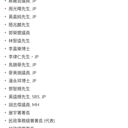
蔣麗芸議員, JP
周光暉先生, JP
黃嘉純先生, JP
簡兆麟先生
郭榮鏗議員
林智遠先生
李嘉樂博士
李律仁先生，JP
馬錦華先生, JP
麥美娟議員, JP
潘永祥博士, JP
鄧智輝先生
黃遠輝先生, SBS, JP
胡志偉議員, MH
屋宇署署長
民政事務總署署長 (代表)