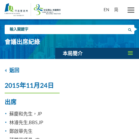
跳
到
EN
简
主
要
輸
內
搜尋
入
容
關
會議出席紀綠
鍵
字
本局簡介
返回
2015年11月24日
出席
蘇慶和先生，JP
林濬先生,BBS,JP
鄭啟華先生