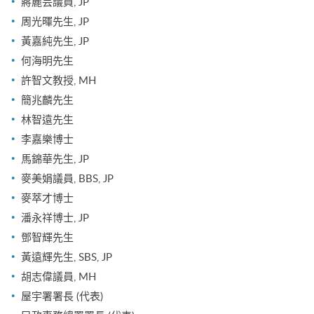
蔣麗芸議員, JP
周光暉先生, JP
黃嘉純先生, JP
何海明先生
許智文教授, MH
簡兆麟先生
林智遠先生
李嘉樂博士
馬錦華先生, JP
麥美娟議員, BBS, JP
麥萃才博士
潘永祥博士, JP
鄧智輝先生
黃遠輝先生, SBS, JP
胡志偉議員, MH
屋宇署署長 (代表)