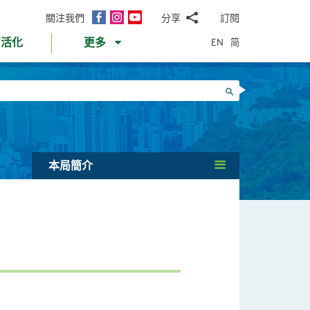
面
Instagram
YouTube
關注我們
分享
訂閱
電
書
郵
EN
简
育活化
更多
WhatsApp
微
面
信
Twitter
搜尋
書
LinkedIn
微
博
本局簡介