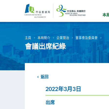
跳
到
主
本
要
內
容
主頁
本局簡介
企業管治
董事會及委員會
會議出席紀綠
返回
2022年3月3日
出席