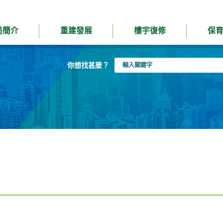
局簡介
重建發展
樓宇復修
保
輸
你想找甚麼？
入
關
鍵
字