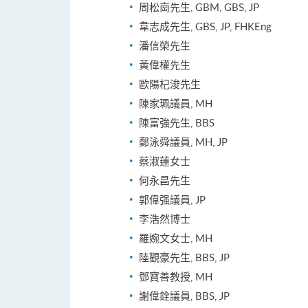
周松崗先生, GBM, GBS, JP
韋志成先生, GBS, JP, FHKEng
潘信榮先生
黃偉權先生
歐陽杞浚先生
陳家珮議員, MH
陳富強先生, BBS
鄭泳舜議員, MH, JP
蔡淑蓮女士
何永昌先生
郭偉强議員, JP
李浩然博士
羅婉文女士, MH
陸觀豪先生, BBS, JP
鄧寶善教授, MH
謝偉銓議員, BBS, JP