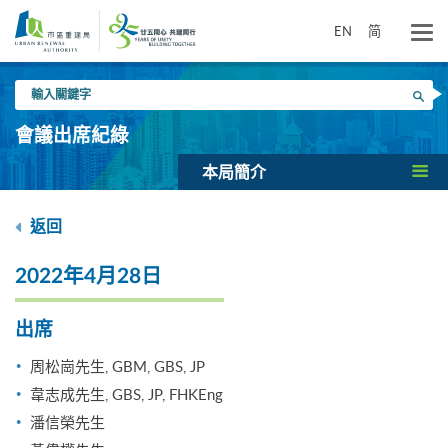
跳
到
EN
简
主
要
輸
內
搜尋
入
容
關
會議出席紀綠
鍵
字
本局簡介
返回
2022年4月28日
出席
周松崗先生, GBM, GBS, JP
韋志成先生, GBS, JP, FHKEng
潘信榮先生