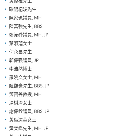
黃偉權先生
歐陽杞浚先生
陳家珮議員, MH
陳富強先生, BBS
鄭泳舜議員, MH, JP
蔡淑蓮女士
何永昌先生
郭偉强議員, JP
李浩然博士
羅婉文女士, MH
陸觀豪先生, BBS, JP
鄧寶善教授, MH
湯棋淯女士
謝偉銓議員, BBS, JP
黃吳潔華女士
黃奕鑑先生, MH, JP