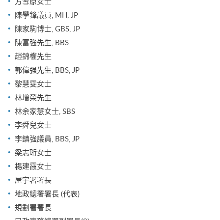
方雪原女士
陳學鋒議員, MH, JP
陳家駒博士, GBS, JP
陳富強先生, BBS
趙錦權先生
郭偉强先生, BBS, JP
黎慧雯女士
林增榮先生
林余家慧女士, SBS
李舜兒女士
李鎮強議員, BBS, JP
梁志珩女士
楊建霞女士
屋宇署署長
地政總署署長 (代表)
規劃署署長