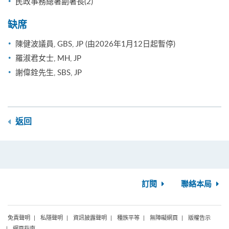
民政事務總署副署長(2)
缺席
陳健波議員, GBS, JP (由2026年1月12日起暫停)
羅淑君女士, MH, JP
謝偉銓先生, SBS, JP
返回
訂閱
聯絡本局
免責聲明
私隱聲明
資訊披露聲明
種族平等
無障礙網頁
版權告示
網頁指南