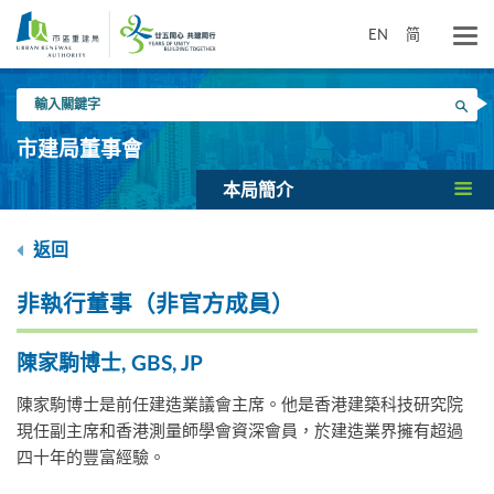
跳
到
EN
简
主
要
輸
內
搜尋
入
容
關
市建局董事會
鍵
字
本局簡介
返回
非執行董事（非官方成員）
陳家駒博士, GBS, JP
陳家駒博士是前任建造業議會主席。他是香港建築科技研究院
現任副主席和香港測量師學會資深會員，於建造業界擁有超過
四十年的豐富經驗。