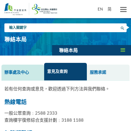
跳
到
EN
简
主
要
輸
內
搜尋
入
容
關
聯絡本局
鍵
字
聯絡本局
意見及查詢
辦事處及中心
服務承諾
若有任何查詢或意見，歡迎透過下列方法與我們聯絡。
熱線電話
一般公眾查詢﹕2588 2333
查詢樓宇復修綜合支援計劃﹕3188 1188