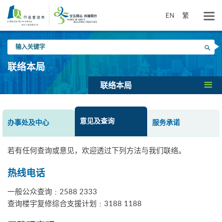
跳
到
EN
繁
主
要
输
内
搜寻
入
容
关
联络本局
键
字
联络本局
意见及查询
办事处及中心
服务承诺
若有任何查询或意见，欢迎透过下列方法与我们联络。
热线电话
一般公众查询﹕2588 2333
查询楼宇复修综合支援计划﹕3188 1188