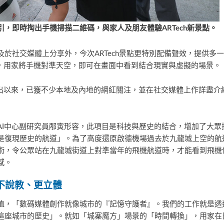
，即時掏出手機掃描二維碼，與家人及朋友體驗ARTech
新景點。
於社交媒體上分享外，今次ARTech景點更特別配備聲效，提供多一重
景）技術，用家將手機對準天空，即可在畫面中看到結合現實與虛擬的場景。
月推出以來，已獲不少本地及內地的網紅關注，並在社交媒體上作詳盡
AI中心副研究員邴寅形容，此項目是科技與歷史的結合，增加了大眾
是復現歷史的航道」。為了高度還原啟德機場過去於九龍城上空的航
術，令公眾站在九龍城街道上對準當年的飛機航道時，才能看到飛機
感。
不說教、更立體
值，「數碼媒體創作就像城市的『記憶守護者』。我們的工作就是透
這座城市的歷史」。就如「城寨魔方」場景的「時間轉換」，用家在