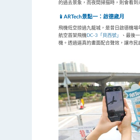
的過去景象，而夜間掃描時，則會看到未來
📱
ARTech
景點一：啟德歲月
飛機低空掠過九龍城，是昔日啟德機場
航空首架飛機
DC-3「貝西號」
、最後一
機。透過逼真的畫面配合聲效，讓市民