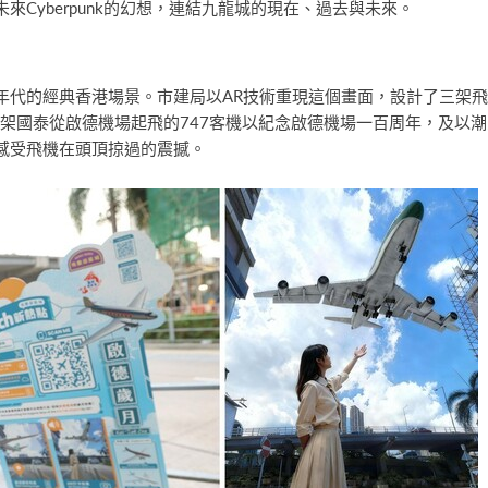
Cyberpunk的幻想，連結九龍城的現在、過去與未來。
年代的經典香港場景。市建局以AR技術重現這個畫面，設計了三架
架國泰從啟德機場起飛的747客機以紀念啟德機場一百周年，及以
感受飛機在頭頂掠過的震撼。