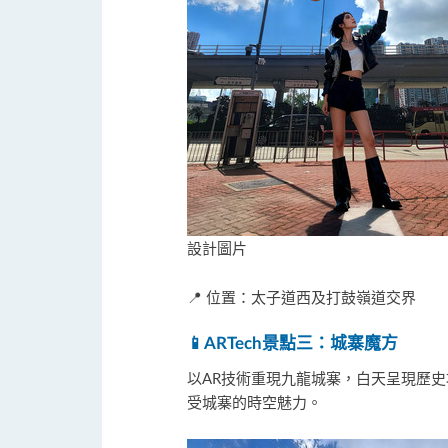
設計圖片
📍 位置：太子道西及打鼓嶺道交
📱
ARTech
景點三：城寨魔方
以AR技術重現九龍城寨，白天呈現歷史
受城寨的時空魅力。