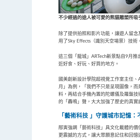
不少經過的途人被可愛的熊貓雕塑所吸引
除了提供拍照和影片功能，讓遊人留念及
用了Sky Effects（識別天空場
這三個「龍城」ARTech新景點自9
近好食、好玩、好買的地方。
國美創新設計學院超視覺工作室主任、
月」為例，「我們不只是呈現圖像，而
料，再結合手機內置的陀螺儀及羅盤技
的「轟鳴」聲，大大加強了歷史的真實
「藝術科技
」守護城市記憶：
邴寅強調「藝術科技」具文化載體的價
更震撼的方式，讓大眾願意記住和回憶