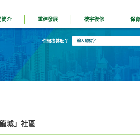
局簡介
重建發展
樓宇復修
保
輸
你想找甚麼？
入
關
鍵
字
「龍城」社區