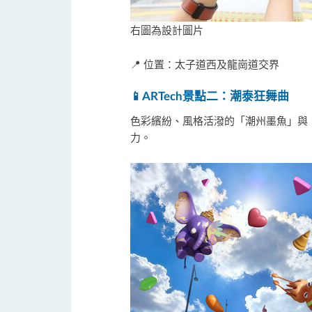
右圖為設計圖片
📍 位置：太子道西及龍崗道交界
📱
ARTech
景點二：潮泰狂舞曲
色彩繽紛、風格活潑的「潮州墨魚」與
力。