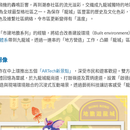
飛機的轟鳴巨響，再到潮泰社區的流光溢彩，交織成九龍城獨特的地
》評選為全球最型格社區之一。為保存「龍城」區豐富的歷史及文化色彩
色及維繫社區網絡，令市區更新變得有「溫度」。
系列」的經驗，將結合改善建設環境（Built environment）、地區經
」體系
帶到九龍城，透過一連串的「地方營造」工作，凸顯「龍城」區
想像
作在中上環推出五個
「ARTech新景點」
，深受市民和遊客歡迎。雙方
體回憶為靈感，於九龍城龍崗道、打鼓嶺道及賈炳達道，設置「啟德
打造與現場環境融合的沉浸式互動場景，透過藝術科技讓訪客感受「