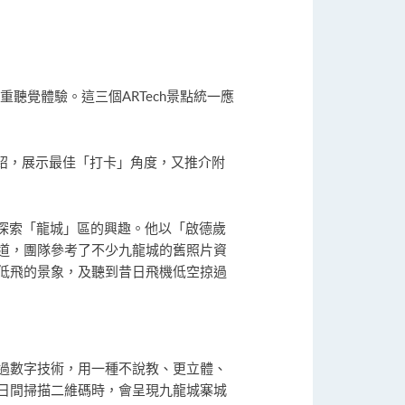
聽覺體驗。這三個ARTech景點統一應
介紹，展示最佳「打卡」角度，又推介附
探索「龍城」區的興趣。他以「啟德歲
道，團隊參考了不少九龍城的舊照片資
低飛的景象，及聽到昔日飛機低空掠過
過數字技術，用一種不說教、更立體、
日間掃描二維碼時，會呈現九龍城寨城