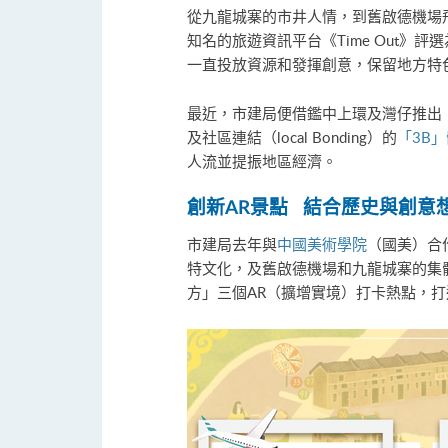
從九龍城寨的市井人情，到舊啟德機場
知名的旅遊資訊平台《Time Out
一直投放資源和發揮創意，保留地方特
最近，市建局便借鑑中上環及灣仔推出「市建地膽
及社區連結（local Bonding）的
「3B
人流並提振地區經濟。
創新
AR
景點 結合歷史與創意
市建局去年與
中國美術學院
（國美）合
特文化，及舊啟德機場和九龍城寨的集
方」三個AR（擴增實境）打卡熱點，