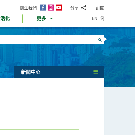
面
Instagram
YouTube
關注我們
分享
訂閱
電
書
郵
EN
简
育活化
更多
WhatsApp
微
面
信
Twitter
搜尋
書
LinkedIn
微
博
新聞中心