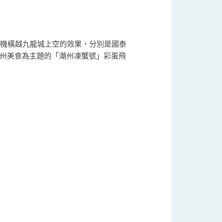
飛機橫越九龍城上空的效果，分別是國泰
潮州美食為主題的「潮州凍蟹號」彩蛋飛