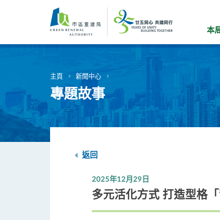
跳
到
主
本
要
內
容
主頁
新聞中心
專題故事
返回
2025年12月29日
多元活化方式 打造型格