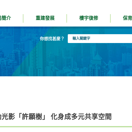
局簡介
重建發展
樓宇復修
保
輸
你想找甚麼？
入
關
鍵
字
動光影「許願樹」 化身成多元共享空間