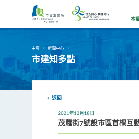
跳
到
主
本
要
內
容
主頁
新聞中心
市建知多點
返回
2021年12月18日
茂蘿街7號設市區首棵互