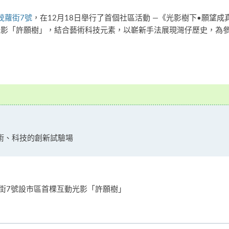
茂蘿街7號
，在12月18日舉行了首個社區活動 —《光影樹下•願望
動光影「許願樹」，結合藝術科技元素，以嶄新手法展現灣仔歷史，為
術、科技的創新試驗場
蘿街7號設市區首棵互動光影「許願樹」