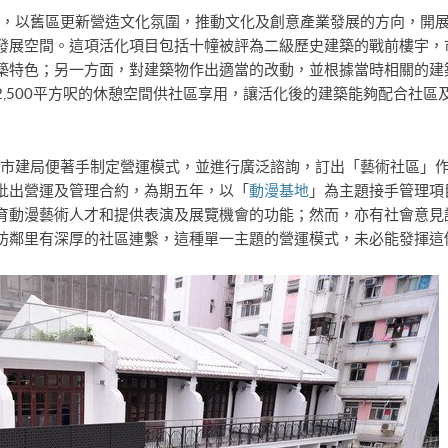
提出，以舊區更新營造文化氛圍，推動文化及創意產業發展的方向，開
發展空間。這項活化項目包括十幢被評為二級歷史建築的戰前樓宇，
築特色；另一方面，對建築物作出適當的改動，並根據當時相關的建
,500平方呎的休憩空間供社區享用，讓活化後的建築能夠配合社區
修，市建局便著手制定營運模式，並進行廣泛諮詢，訂出「藝術社區」
批出營運及管理合約，為期五年，以「
動漫基地
」為主題接手管理項
育動漫藝術人才和提供表演及展覽機會的功能；然而，亦有社會意見
坊鄰里有深厚的社區連繫，這種單一主題的營運模式，未必能發揮這