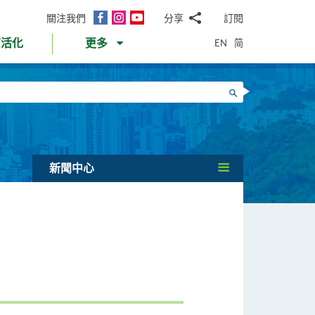
面
Instagram
YouTube
關注我們
分享
訂閱
電
書
郵
EN
简
育活化
更多
WhatsApp
微
面
信
Twitter
搜尋
書
LinkedIn
微
博
新聞中心