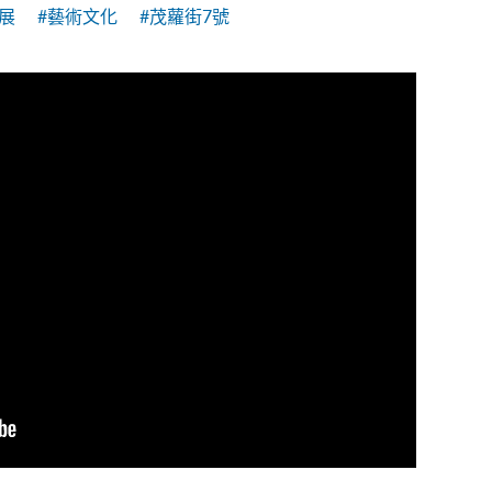
展
#藝術文化
#茂蘿街7號