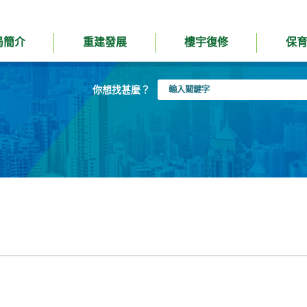
局簡介
重建發展
樓宇復修
保
輸
你想找甚麼？
入
關
鍵
字