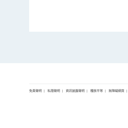
免責聲明
私隱聲明
資訊披露聲明
種族平等
無障礙網頁