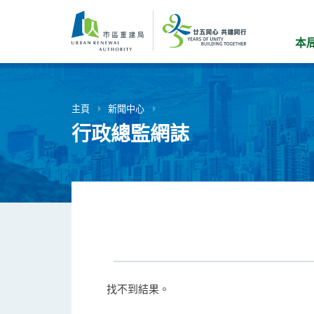
跳
到
主
本
要
內
容
主頁
新聞中心
行政總監網誌
找不到結果。