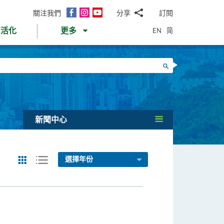
面
Instagram
YouTube
關注我們
分享
訂閱
電
書
郵
EN
简
育活化
更多
WhatsApp
微
面
信
Twitter
搜尋
書
LinkedIn
微
博
新聞中心
選擇年份