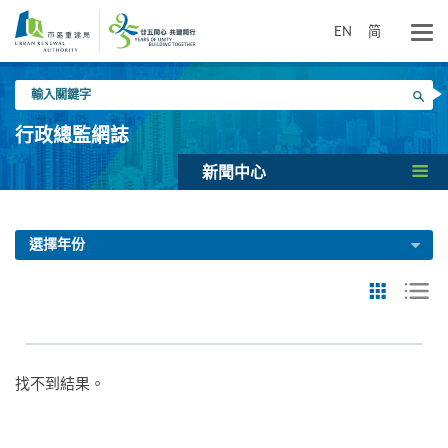
跳
到
EN
简
主
要
輸
內
搜尋
入
容
關
行政總監網誌
鍵
字
新聞中心
選擇年份
找不到結果。