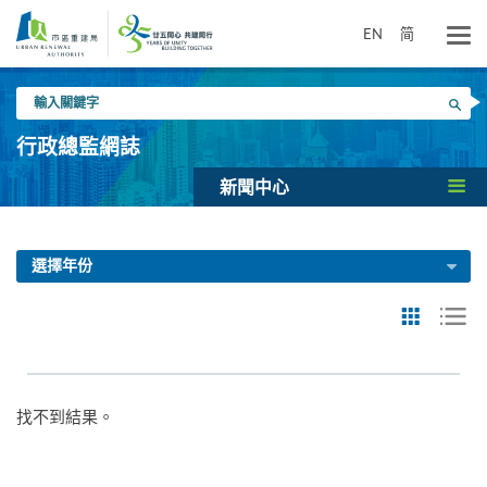
跳
到
EN
简
主
要
輸
內
搜尋
入
容
關
行政總監網誌
鍵
字
新聞中心
選擇年份
找不到結果。