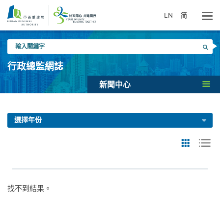
跳
到
EN
简
主
要
輸
內
搜尋
入
容
關
行政總監網誌
鍵
字
新聞中心
選擇年份
找不到結果。