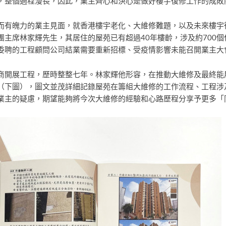
，整個過程漫長，因此，業主齊心和決心是做好樓宇復修工作的成敗
而有魄力的業主見面，就香港樓宇老化、大維修難題，以及未來樓宇
團主席林家輝先生，其居住的屋苑已有超過40年樓齡，涉及約700
委聘的工程顧問公司結業需要重新招標、受疫情影響未能召開業主大
商開展工程，歷時整整七年。林家輝他形容，在推動大維修及最終能
（下圖），圖文並茂詳細記錄屋苑在籌組大維修的工作流程、工程涉
業主的疑慮，期望能夠將今次大維修的經驗和心路歷程分享予更多「