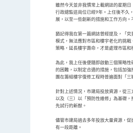
雖然今天並非我慣常上載網誌的星期日
行政總監這崗位已經9年。上任後不久
展，以至一些創新的措施和工作方向。不
猶記得我在第一篇網誌曾經提及，「究
模式，無法應對市區和樓宇老化的挑戰
策略，延長樓宇壽命，才是處理市區和
為此，我上任後便隨即啟動三個策略性
的困難，以制定合適的措施，包括加強
團在籌組樓宇復修工程時普遍面對「三
針對上述情況，市建局投放資源，從三
以及（三）以「預防性維修」為基礎，推
先試行的新猷。
儘管市建局過去多年投放大量資源，促
有一段距離。