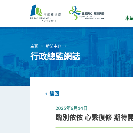
跳
到
主
本
要
內
容
主頁
新聞中心
行政總監網誌
返回
2025年6月14日
臨別依依 心繫復修 期待