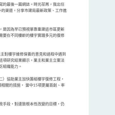
寫的最後一篇網誌。時光荏苒，我出任
外的渠道，分享市建局最新政策、工作進
，是因為早已預視單靠重建這市區更新
需要在不同樓齡的樓宇實踐多元的復修
業主對樓宇維修保養的意見和過程中遇到
這項研究結果顯示，業主和業主立案法
乏組織能力。
二）協助業主加快籌組樓宇復修工程，
相關的措施， 當中15項更屬首創、率
政手段，對達致根本性改變的目標，仍