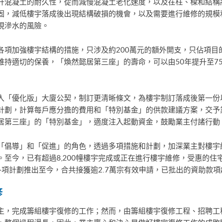
升混凝土的耐久性，從而減慢混凝土老化速度，以及在柱、樑和結構
固，減低樓宇落成後出現結構破損的機會，以及需要進行維修的規模
現滲水的風險。
各項加強樓宇結構的措施，只涉及約200萬元的額外開支，只佔項目
維持適切的保養，「煥然懿居第三座」的壽命，可以由50年提升至7
入「優化版」大廈公契，制訂更清晰條文，為樓宇制訂落成後第一份
計劃，計算每戶應分擔的費用和「特別基金」的供款建議方案，交予
居第三座」的「特別基金」，適度注入起動資金，鼓勵業主付諸行動
「倡導」和「促進」的角色，透過多項措施和計劃，加深業主對樓宇
至今，已有超過8,200幢樓宇完成或正在進行樓宇維修，受惠的住
項計劃推出至今，合共接獲逾2.7萬宗有效申請，已批出的資助款項
修
主，完成籌組樓宇復修的工作；然而，由籌組樓宇復修工程、招聘工