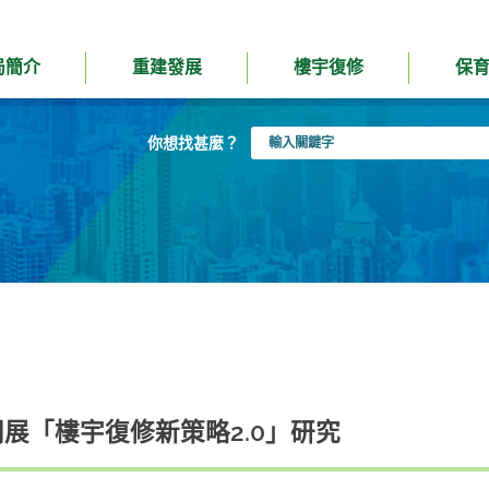
局簡介
重建發展
樓宇復修
保
輸
你想找甚麼？
入
關
鍵
字
開展「樓宇復修新策略2.0」研究