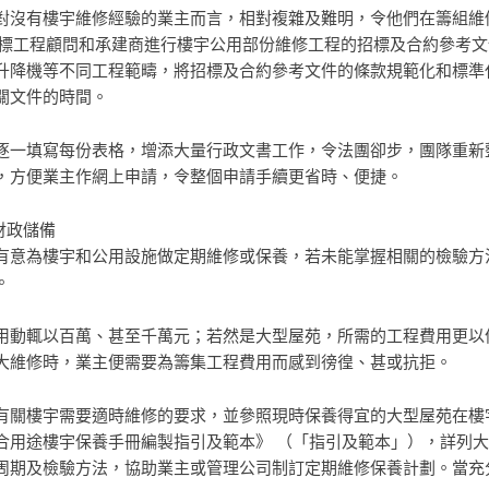
對沒有樓宇維修經驗的業主而言，相對複雜及難明，令他們在籌組維
招標工程顧問和承建商進行樓宇公用部份維修工程的招標及合約參考文
升降機等不同工程範疇，將招標及合約參考文件的條款規範化和標準
關文件的時間。
逐一填寫每份表格，增添大量行政文書工作，令法團卻步，團隊重新
，方便業主作網上申請，令整個申請手續更省時、便捷。
財政儲備
有意為樓宇和公用設施做定期維修或保養，若未能掌握相關的檢驗方
。
用動輒以百萬、甚至千萬元；若然是大型屋苑，所需的工程費用更以
大維修時，業主便需要為籌集工程費用而感到徬徨、甚或抗拒。
有關樓宇需要適時維修的要求，並參照現時保養得宜的大型屋苑在樓
合用途樓宇保養手冊編製指引及範本》 （「指引及範本」），詳列
周期及檢驗方法，協助業主或管理公司制訂定期維修保養計劃。當充