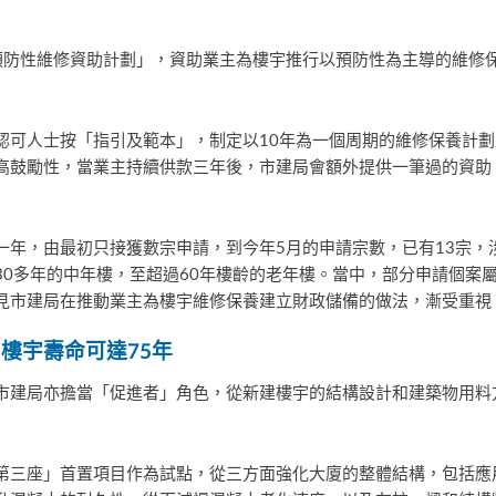
預防性維修資助計劃」，資助業主為樓宇推行以預防性為主導的維修
認可人士按「指引及範本」，制定以10年為一個周期的維修保養計
高鼓勵性，當業主持續供款三年後，市建局會額外提供一筆過的資助
年，由最初只接獲數宗申請，到今年5月的申請宗數，已有13宗，涉
30多年的中年樓，至超過60年樓齡的老年樓。當中，部分申請個案
見市建局在推動業主為樓宇維修保養建立財政儲備的做法，漸受重視
樓宇壽命可達
75
年
市建局亦擔當「促進者」角色，從新建樓宇的結構設計和建築物用料
第三座」首置項目作為試點，從三方面強化大廈的整體結構，包括應