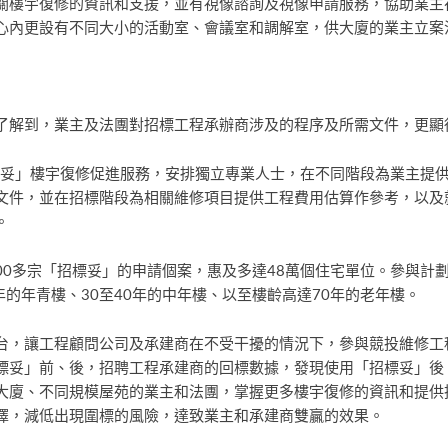
關樓宇復修的資訊和支援，並有視像諮詢及視像申請服務，協助業主
心內更設有不同大小的活動室、會議室和調解室，供大廈的業主立案
了解到，業主及法團對招標工程承辦商涉及的程序及所需文件，更顯
招標妥」樓宇復修促進服務，安排獨立專業人士，在不同階段為業主提
文件，並在招標階段為相關維修項目提供工程費用估算作參考，以及
。
500多宗「招標妥」的申請個案，惠及多達48萬個住宅單位。參與
多年的年青樓、30至40年的中年樓、以至樓齡高達70年的老年樓。
台，讓工程顧問公司及承建商在不受干擾的情況下，參與競投維修工
標妥」前、後，招聘工程承建商的回標數據，發現使用「招標妥」後
大廈、不同規模屋苑的業主和法團，掌握更多樓宇復修的資訊和提供
擇，減低出現圍標的風險，達致業主和承建商雙贏的效果。