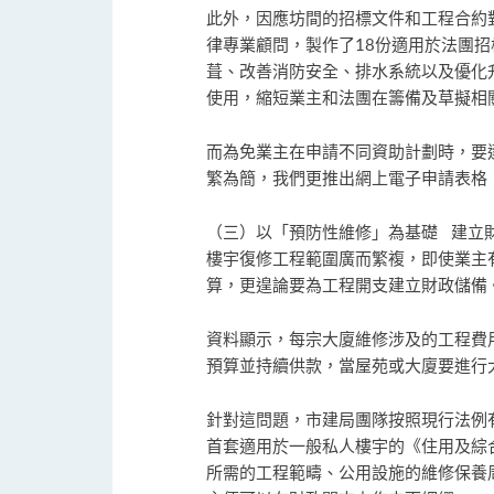
此外，因應坊間的招標文件和工程合約
律專業顧問，製作了18份適用於法團
葺、改善消防安全、排水系統以及優化
使用，縮短業主和法團在籌備及草擬相
而為免業主在申請不同資助計劃時，要
繁為簡，我們更推出網上電子申請表格
（三）以「預防性維修」為基礎 建立
樓宇復修工程範圍廣而繁複，即使業主
算，更遑論要為工程開支建立財政儲備
資料顯示，每宗大廈維修涉及的工程費
預算並持續供款，當屋苑或大廈要進行
針對這問題，市建局團隊按照現行法例
首套適用於一般私人樓宇的《住用及綜
所需的工程範疇、公用設施的維修保養