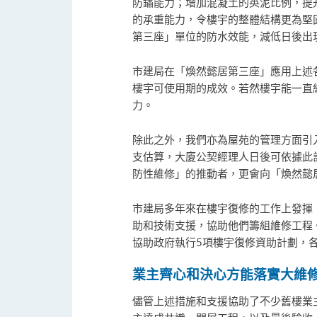
防鏽能力；增加混凝土的英泥比例，提
的承重能力，令樓宇的整體結構更為堅
第三座」單位的防水效能，減低日後出
市建局在「煥然懿居第三座」應用上述
樓宇可使用期的成效。若然樓宇能一直
力。
除此之外，我們亦為屋苑的管理方面引
支估算，大廈公契經理人日後可依據此
防性維修」的推動者，更會向「煥然懿
市建局多年來在樓宇復修的工作上發揮
助和技術支援，協助他們籌組維修工程。
協助政府執行5項樓宇復修資助計劃，各
業主齊心和決心方能落實大維
儘管上述措施和支援協助了不少舊樓業