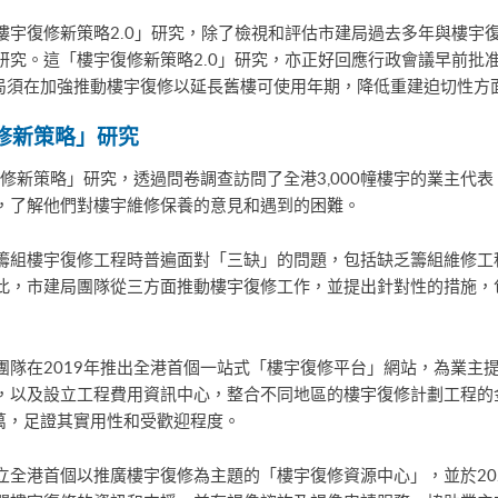
樓宇復修新策略2.0」研究，除了檢視和評估市建局過去多年與樓宇
研究。這「樓宇復修新策略2.0」研究，亦正好回應行政會議早前批
建局須在加強推動樓宇復修以延長舊樓可使用年期，降低重建迫切性方
復修新策略」研究
復修新策略」研究，透過問卷調查訪問了全港3,000幢樓宇的業主代表
，了解他們對樓宇維修保養的意見和遇到的困難。
籌組樓宇復修工程時普遍面對「三缺」的問題，包括缺乏籌組維修工
此，市建局團隊從三方面推動樓宇復修工作，並提出針對性的措施，
團隊在2019年推出全港首個一站式「樓宇復修平台」網站，為業主
，以及設立工程費用資訊中心，整合不同地區的樓宇復修計劃工程的
萬，足證其實用性和受歡迎程度。
立全港首個以推廣樓宇復修為主題的「樓宇復修資源中心」，並於20