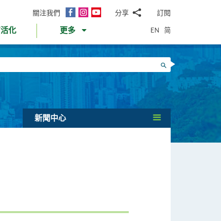
面
Instagram
YouTube
關注我們
分享
訂閱
電
書
郵
EN
简
育活化
更多
WhatsApp
微
面
信
Twitter
搜尋
書
LinkedIn
微
博
新聞中心