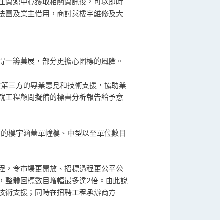
在資源中心獲取相關資訊後，可以即時
法團及業主借用，商討與樓宇維修及大
得一籌莫展，部分更擔心圍標的風險。
供第三方的專業意見和技術支援，協助業
就工程顧問擬備的標書分析報告給予意
計劃的樓宇涵蓋單幢樓、中型以至單位數目
程，令市場更開放、招標過程更公平公
，整體回標數目增幅最多達2倍。由此說
技術支援；同時在招聘工程承辦商方