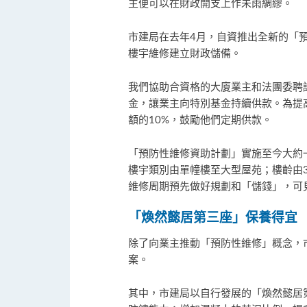
主便可以在財政開支上作未雨綢繆。
市建局在去年4月，自資推出全新的「
樓宇維修建立財政儲備。
我們協助合資格的大廈業主和法團委聘
金，讓業主向特別基金持續供款。為提
額的10%，鼓勵他們定期供款。
「預防性維修資助計劃」實施至今大約一
樓宇類別由單幢樓至大型屋苑；樓齡由
維修周期預先做好規劃和「儲錢」，可
「煥然懿居第三座」保養得宜
除了向業主推動「預防性維修」概念，
案。
其中，市建局以自行發展的「煥然懿居