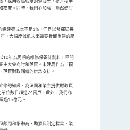
牆，採用較高強度的混凝土，提升樓宇
和密度。同時，我們亦加強「煥然懿居
的總建築成本不足1%，但足以發揮延長
5年，大幅度減低未來需要拆卸重建的壓
以10年為周期的維修保養計劃和工程開
業主大會商討和落實。市建局作為「預
，落實財政儲備的供款安排。
維修的知識、為法團和業主提供財政資
宅單位數目超過74萬戶。此外，我們亦
超過15億元。
程顧問和承辦商、勘察及制定標書，業