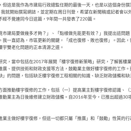
，但這是我作為市建局行政總監任期的最後一天，也是以這個身份撰
，我就開始撰寫網誌，並定期在周日刊登，希望在新聞稿或記者會以
經不覺連同今日這篇，9年間一共發表了220篇。
竟市建局要做幾多才夠？」、「點樣做先能更有效？」我提出這問題
。我一直認為，市區更新的關鍵，「成也復修、敗也復修」。因此，
樓宇雙老化問題的正本清源之道。
研究，當中包括在2017年展開「樓宇復修新策略」研究，了解舊樓
推廣、提供技術和財政支援等方法，鼓勵業主做好樓宇復修的工作。
缺」的問題，包括缺乏樓宇復修工程相關的知識、缺乏財政儲備和缺
方面推動樓宇復修的工作，包括（一）提高業主對樓宇復修認識、（
動業主為日後維修建立財政儲備。自2016年至今，已推出超過30項
進業主做好樓宇復修，但這一切都只屬「推廣」和「鼓勵」性質的行