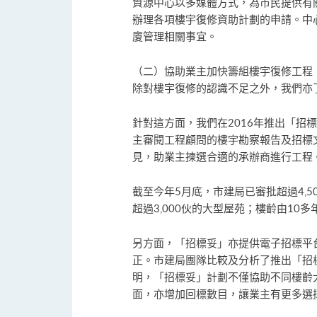
資源中心以多媒體方式，為市民提供有
辦理各項樓宇復修資助計劃的申請。中
廈管理相關事宜。
（二）協助業主加快籌組樓宇復修工程
除對樓宇復修的認識不足之外，我們亦
針對這方面，我們在2016年推出「
主審閱工程顧問的樓宇勘察報告及招標
見，助業主揀選合適的承辦商進行工程
截至今年5月底，市建局已審批超過4,
超過3,000伙的大型屋苑；樓齡由10
另方面，「招標妥」亦提供電子招標平
正。市建局團隊比較及分析了推出「招
明，「招標妥」計劃不僅協助不同樓齡
面，亦增加回標數目，讓業主有更多選