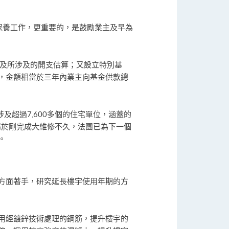
保養工作，更重要的，是鼓勵業主及早為
劃及所涉及的開支估算；又設立特別基
，金額相當於三年內業主向基金供款總
及超過7,600多個的住宅單位，涵蓋的
屬於剛完成大維修不久，法團已為下一個
。
方面著手，研究延長樓宇使用年期的方
用經鍍鋅技術處理的鋼筋，提升樓宇的