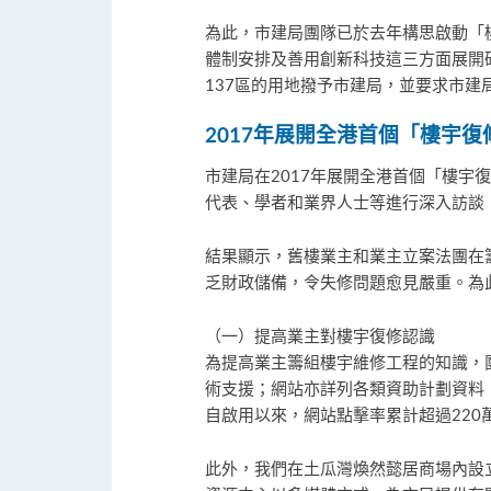
為此，市建局團隊已於去年構思啟動「
體制安排及善用創新科技這三方面展開
137區的用地撥予市建局，並要求市
2017年展開全港首個「樓宇
市建局在2017年展開全港首個「樓宇
代表、學者和業界人士等進行深入訪談
結果顯示，舊樓業主和業主立案法團在
乏財政儲備，令失修問題愈見嚴重。為
（一）提高業主對樓宇復修認識
為提高業主籌組樓宇維修工程的知識，
術支援；網站亦詳列各類資助計劃資料
自啟用以來，網站點擊率累計超過220
此外，我們在土瓜灣煥然懿居商場內設