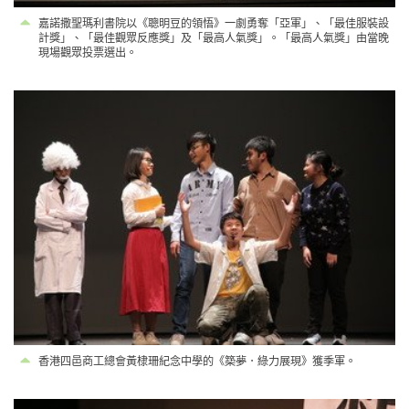
嘉諾撒聖瑪利書院以《聰明豆的領悟》一劇勇奪「亞軍」、「最佳服裝設
計獎」、「最佳觀眾反應獎」及「最高人氣獎」。「最高人氣獎」由當晚
現場觀眾投票選出。
香港四邑商工總會黃棣珊紀念中學的《築夢．綠力展現》獲季軍。