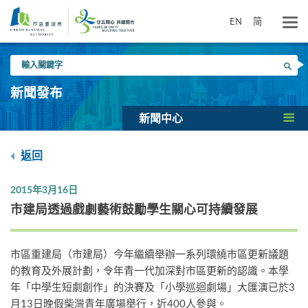
跳
到
EN
简
主
要
輸
內
搜尋
入
容
關
新聞發布
鍵
字
新聞中心
返回
2015年3月16日
市建局透過戲劇藝術鼓勵學生關心可持續發展
市區重建局（市建局）今年繼續舉辦一系列環繞市區更新議題
的教育及外展計劃，令年青一代加深對市區更新的認識。本學
年「中學生短劇創作」的決賽及「小學巡迴劇場」大匯演已於3
月13日晚假柴灣青年廣場舉行，近400人參與。