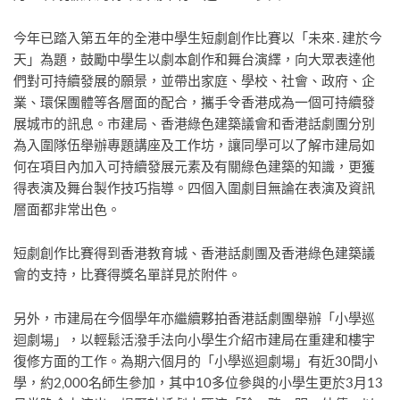
今年已踏入第五年的全港中學生短劇創作比賽以「未來․建於今
天」為題，鼓勵中學生以劇本創作和舞台演繹，向大眾表達他
們對可持續發展的願景，並帶出家庭、學校、社會、政府、企
業、環保團體等各層面的配合，攜手令香港成為一個可持續發
展城市的訊息。市建局、香港綠色建築議會和香港話劇團分別
為入圍隊伍舉辦專題講座及工作坊，讓同學可以了解市建局如
何在項目內加入可持續發展元素及有關綠色建築的知識，更獲
得表演及舞台製作技巧指導。四個入圍劇目無論在表演及資訊
層面都非常出色。
短劇創作比賽得到香港教育城、香港話劇團及香港綠色建築議
會的支持，比賽得獎名單詳見於附件。
另外，市建局在今個學年亦繼續夥拍香港話劇團舉辦「小學巡
迴劇場」，以輕鬆活潑手法向小學生介紹市建局在重建和樓宇
復修方面的工作。為期六個月的「小學巡迴劇場」有近30間小
學，約2,000名師生參加，其中10多位參與的小學生更於3月13