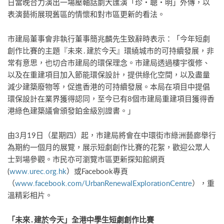
日當晚合力演出一場壓軸話劇大匯演「珍・聰・明」外傳，以
表演藝術展現舊區的情懷和對市區更新的看法。
市建局董事會非執行董事簡兆麟先生致辭時表示：「今年短劇
創作比賽的主題『未來․建於今天』環繞城市的可持續發展，非
常有意思，也切合市建局的環保理念。市建局透過樓宇復修、
以及在重建項目加入節能環保設計，提供綠化空間，以及盡量
減少建築廢物等，促進香港的可持續發展。本局在項目中提倡
環保設計在業界獲得認同，至今已有8個市建局重建項目獲得香
港綠色建築議會頒發鉑金級別證書。」
由3月19日（星期四）起，市建局將會在中環街市綠洲藝廊舉行
為期約一個月的展覽，展示短劇創作比賽的花絮，歡迎公眾人
士到場參觀。市民亦可瀏覽市區更新探知館網頁
(
www.urec.org.hk
）或Facebook專頁
（
www.facebook.com/UrbanRenewalExplorationCentre
），重
溫精彩相片。
「未來․建於今天」全港中學生短劇創作比賽