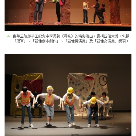
東華三院邱子田紀念中學憑著《尋味》的精彩演出，囊括四個大獎，包括
「冠軍」、「最佳劇本創作」、「最佳男演員」及「最佳女演員」獎項。