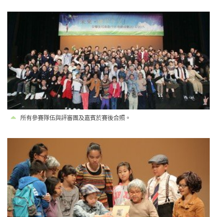
所有參賽隊伍與評審團及嘉賓於賽後合照。