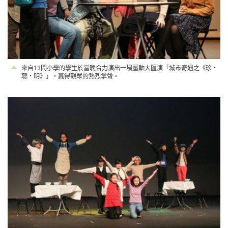
來自13間小學的學生於當晚合力演出一場壓軸大匯演「城市奇遇之《珍・
聰・明》」，羸得觀眾的熱烈掌聲。