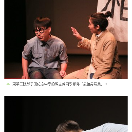
東華三院邱子田紀念中學的陳志威同學奪得「最佳男演員」。