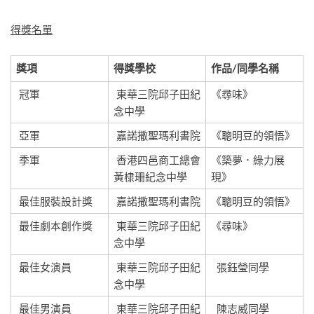
得獎名單
獎項
得獎學校
作品/同學名稱
冠軍
東華三院邱子田紀
《尋味》
念中學
亞軍
嘉諾撒聖瑪利書院
《聰明豆的領悟》
季軍
香港四邑商工總會
《築夢．綠力展
黃棣珊紀念中學
現》
最佳服裝設計獎
嘉諾撒聖瑪利書院
《聰明豆的領悟》
最佳劇本創作獎
東華三院邱子田紀
《尋味》
念中學
最佳女演員
東華三院邱子田紀
張鈺瑩同學
念中學
最佳男演員
東華三院邱子田紀
陳志威同學