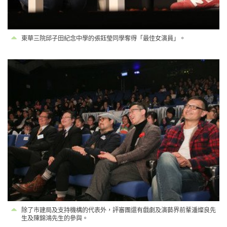
東華三院邱子田紀念中學的張鈺瑩同學奪得「最佳女演員」。
除了市建局及支持機構的代表外，評審團還有戲劇及演藝界前輩潘燦良先
生及陳錦鴻先生的參與。