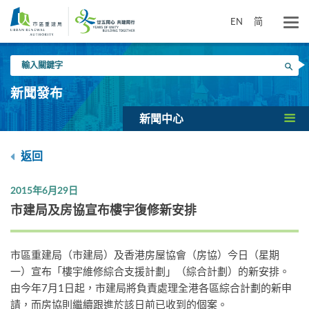
跳
到
EN
简
主
要
輸
內
搜尋
入
容
關
新聞發布
鍵
字
新聞中心
返回
2015年6月29日
市建局及房協宣布樓宇復修新安排
市區重建局（市建局）及香港房屋協會（房協）今日（星期
一）宣布「樓宇維修綜合支援計劃」（綜合計劃）的新安排。
由今年7月1日起，市建局將負責處理全港各區綜合計劃的新申
請，而房協則繼續跟進於該日前已收到的個案。