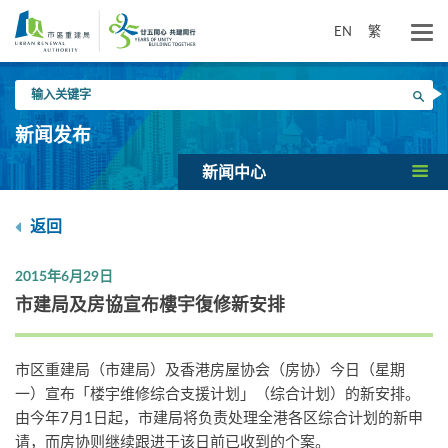
跳
到
EN
繁
主
要
输
内
搜寻
入
容
关
新闻发布
键
字
新闻中心
返回
2015年6月29日
市建局及房協宣布樓宇復修新安排
市区重建局（市建局）及香港房屋协会（房协）今日（星期
一）宣布「楼宇维修综合支援计划」（综合计划）的新安排。
由今年7月1日起，市建局将负责处理全港各区综合计划的新申
请，而房协则继续跟进于该日前已收到的个案。