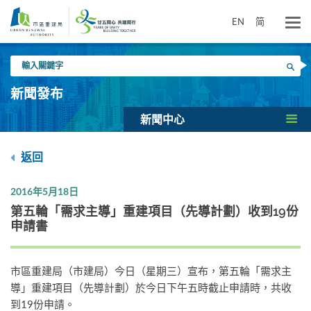
跳
到
EN
简
主
要
輸
內
搜尋
入
容
關
新聞發布
鍵
字
新聞中心
返回
2016年5月18日
第五輪「需求主導」重建項目（先導計劃）收到19份
申請書
市區重建局（市建局）今日（星期三）宣布，第五輪「需求主
導」重建項目（先導計劃）於今日下午五時截止申請時，共收
到19份申請。