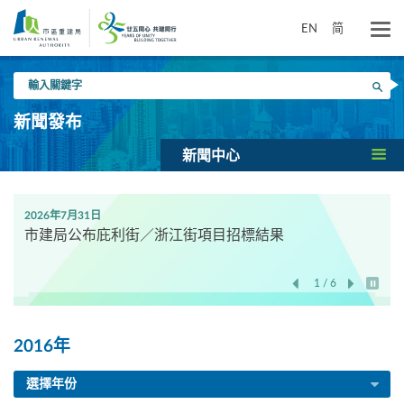
跳
到
EN
简
主
要
輸
內
搜尋
入
容
關
新聞發布
鍵
字
新聞中心
2026年7月31日
市建局公布庇利街／浙江街項目招標結果
1 / 6
開始/
2016年
選擇年份