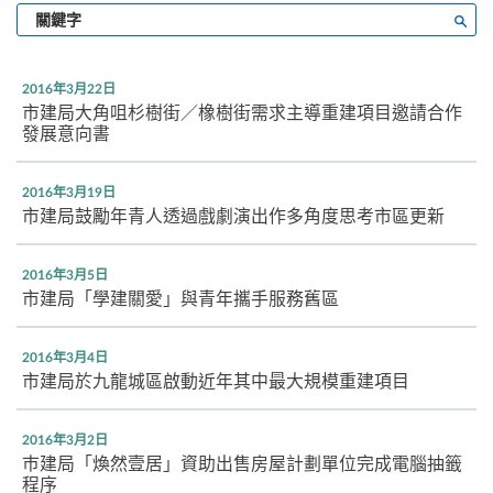
輸
搜尋
入
關
鍵
2016年3月22日
字
市建局大角咀杉樹街／橡樹街需求主導重建項目邀請合作
發展意向書
2016年3月19日
市建局鼓勵年青人透過戲劇演出作多角度思考市區更新
2016年3月5日
市建局「學建關愛」與青年攜手服務舊區
2016年3月4日
市建局於九龍城區啟動近年其中最大規模重建項目
2016年3月2日
巿建局「煥然壹居」資助出售房屋計劃單位完成電腦抽籤
程序