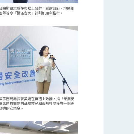
政總監韋志成在典禮上致辭，感謝政府、地區組
團隊等令「樂滿安居」計劃能順利推行。
年事務局局長麥美娟在典禮上致辭，指「樂滿安
讓舊區有需要的基層市民和弱勢社羣擁有一個更
舒適的安樂窩。