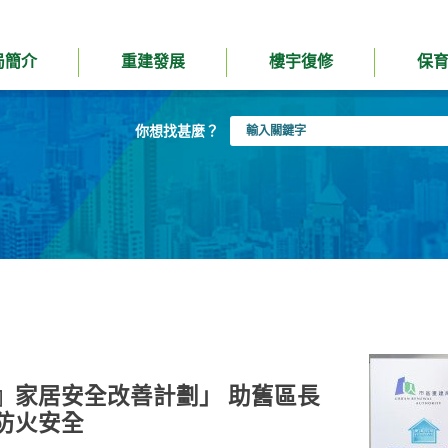
局簡介
重建發展
樓宇復修
保
輸
你想找甚麼？
入
關
鍵
字
』家居安全改善計劃」 助舊區長
防火安全