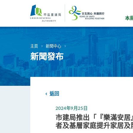
跳
到
主
本
要
內
容
主頁
新聞中心
新聞發布
返回
2024年9月25日
市建局推出「『樂滿安居
者及基層家庭提升家居及