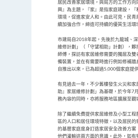
居民改善家居環境，與局方的工作方向
興』為主題，『家』是指家庭建設，『
環境，促進家安人和。由此可見，民青
續加強合作，締造可持續的優質生活環
市建局自2018年起，先後於九龍城、
維修計劃」（「守望相助」計劃），夥
師傅，探訪有家居維修需要的獨居及雙
備裝置，並在有需要時進行例如修補牆
自推出以來，已為超過5,000個家庭提
有見過去一年，不少舊樓發生火災和家
助』家居維修計劃」為基礎，於今年7
務內容的同時，亦將服務地區擴展至觀
除了繼續免費提供家居維修及小型工程
區的人口和居住環境特徵，以及居民的
的基層家庭度身訂造家居安全改善方案
他們灌輸這兩方面的意識。此外，如有