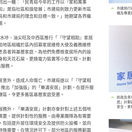
同出一轍︰「民青局今年的工作以『家和萬事
和』是指社區和諧發展；市建局則致力更新市區
市建局行
織及專業
局和市建局的理念和目標一致。」她期望各界繼
境。
深水埗、油尖旺及中西區推行「『守望相助』家居
拍地區組織於區內招募家居維修大使及義務維修
老長者與基層家庭，為他們免費檢查居所內的設
身和天花石屎、更換電力裝置等小型工程。計劃
供服務。
居意外，造成人命傷亡，市建局遂以「『守望相
月推出「加強版」的「樂滿安居」計劃，在提升服
塘區，令更多舊區基層家庭受惠。
民政及青
居」計劃
安全、更
服務外，「樂滿安居」計劃亦會針對上述五個地
需要，提供針對性的服務，由專業團隊為有需要
，包括提升居住環境安全及提供防火設備，並向
特殊需要，在情況許可下，部分地區的服務範圍