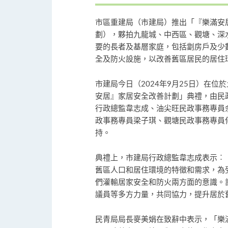
市區重建局（市建局）推出「『樂滿安
劃），夥拍九龍城、中西區、觀塘、深
要的長者及基層家庭，包括劏房戶及少
全及防火設施，以改善舊區居民的居住
市建局今日（2024年9月25日）在
安居』家居安全改善計劃」典禮，由民
行政總監韋志成、油尖旺民政事務專員
政事務專員梁子琪、觀塘民政事務專員
持。
典禮上，市建局行政總監韋志成表示︰
舊區人口和居住環境的特徵和需求，為
們灌輸居家安全和防火兩方面的意識。
議員等多方力量，共同協力，提升居於
民青局局長麥美娟在致辭中表示，「樂