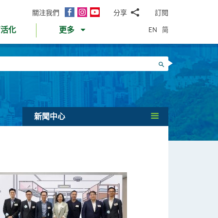
面
Instagram
YouTube
關注我們
分享
訂閱
電
書
郵
EN
简
育活化
更多
WhatsApp
微
面
信
Twitter
搜尋
書
LinkedIn
微
博
新聞中心