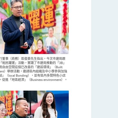
行董事（商務）區俊豪先生指出，今次市建局跟
「裕民躍運」活動，實踐了市建局推動的「3B」
用自由空間這個已改善的「建設環境」（Built
onment）舉辦活動，邀請區內組織及中小學參與加強
」（local Bonding），並有區內多間特色小店
進「地區經濟」（Business environment）。