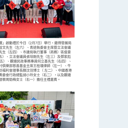
運」啟動禮於今日（2月7日）舉行，邀得發展局
智文先生（左六）、青途執委會主席暨立法會議
先生（左四）、市建局執行董事（商務）區俊豪
五）、立法會議員張培剛先生（左三）及鄧家彪
右五）、觀塘民政事務專員何立基先生（右四）、
村俱樂部慈善基金主席王桂壎律師（左一）、牛
坊福利會理事長⁠顏汶羽博士（ 左二）、中國香港
奧委會行政總監胡小玲女士（右二），以及觀塘
督察周勁梅女士（右一）擔任主禮嘉賓。