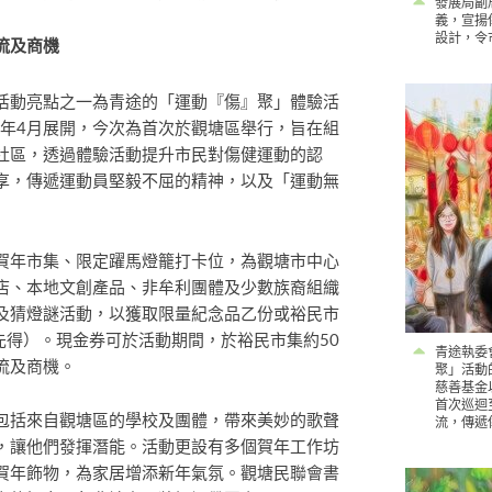
發展局副
義，宣揚
設計，令
流及商機
活動亮點之一為青途的「運動『傷』聚」體驗活
5年4月展開，今次為首次於觀塘區舉行，旨在組
社區，透過體驗活動提升市民對傷健運動的認
享，傳遞運動員堅毅不屈的精神，以及「運動無
賀年市集、限定躍馬燈籠打卡位，為觀塘市中心
店、本地文創產品、非牟利團體及少數族裔組織
及猜燈謎活動，以獲取限量紀念品乙份或裕民市
先得）。現金券可於活動期間，於裕民市集約50
青途執委
流及商機。
聚」活動
慈善基金
首次巡迴
包括來自觀塘區的學校及團體，帶來美妙的歌聲
流，傳遞
，讓他們發揮潛能。活動更設有多個賀年工作坊
賀年飾物，為家居增添新年氣氛。觀塘民聯會書