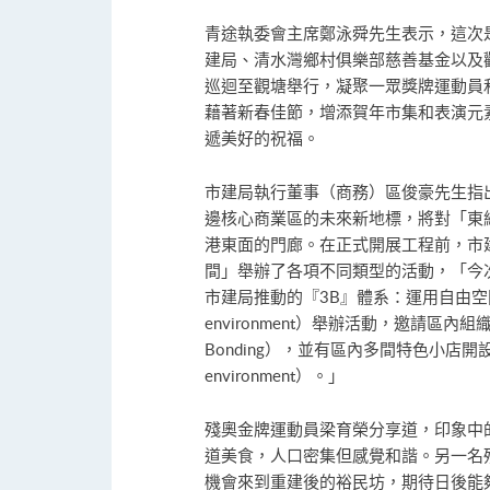
青途執委會主席鄭泳舜先生表示，這次
建局、清水灣鄉村俱樂部慈善基金以及
巡迴至觀塘舉行，凝聚一眾獎牌運動員
藉著新春佳節，增添賀年市集和表演元
遞美好的祝福。
市建局執行董事（商務）區俊豪先生指出
邊核心商業區的未來新地標，將對「東
港東面的門廊。在正式開展工程前，市
間」舉辦了各項不同類型的活動，「今
市建局推動的『3B』體系：運用自由空間
environment）舉辦活動，邀請區內
Bonding），並有區內多間特色小店開設
environment）。」
殘奧金牌運動員梁育榮分享道，印象中
道美食，人口密集但感覺和諧。另一名
機會來到重建後的裕民坊，期待日後能