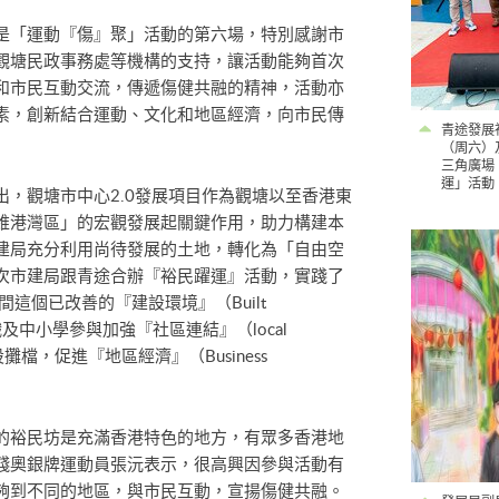
是「運動『傷』聚」活動的第六場，特別感謝市
觀塘民政事務處等機構的支持，讓活動能夠首次
和市民互動交流，傳遞傷健共融的精神，活動亦
素，創新結合運動、文化和地區經濟，向市民傳
青途發展社
（周六）
三角廣場
運」活動
，觀塘市中心2.0發展項目作為觀塘以至香港東
維港灣區」的宏觀發展起關鍵作用，助力構建本
建局充分利用尚待發展的土地，轉化為「自由空
次市建局跟青途合辦『裕民躍運』活動，實踐了
這個已改善的『建設環境』（Built
組織及中小學參與加強『社區連結』（local
攤檔，促進『地區經濟』（Business
的裕民坊是充滿香港特色的地方，有眾多香港地
殘奧銀牌運動員張沅表示，很高興因參與活動有
夠到不同的地區，與市民互動，宣揚傷健共融。