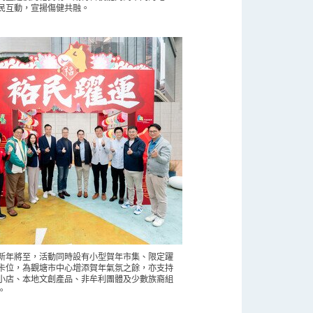
民互動，宣揚傷健共融。
新年將至，活動同時設有小型賀年市集、限定躍
卡位，為觀塘市中心增添賀年氣氛之餘，亦支持
小店、本地文創產品、非牟利團體及少數族裔組
。