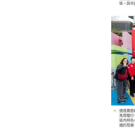
區，與市
適逢農曆
馬燈籠打
區內特色
織的發展