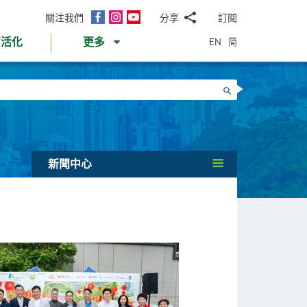
面
Instagram
YouTube
關注我們
分享
訂閱
電
書
郵
EN
简
育活化
更多
WhatsApp
微
面
信
Twitter
搜尋
書
LinkedIn
微
博
新聞中心