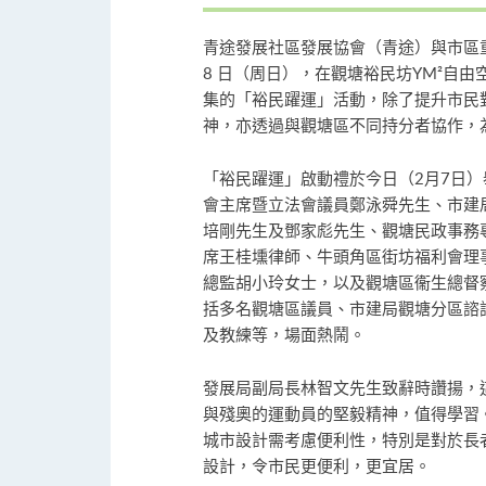
青途發展社區發展協會（青途）與市區重建
8 日（周日），在觀塘裕民坊YM²自
集的「裕民躍運」活動，除了提升市民
神，亦透過與觀塘區不同持分者協作，
「裕民躍運」啟動禮於今日（2月7日
會主席暨立法會議員鄭泳舜先生、市建
培剛先生及鄧家彪先生、⁠觀塘民政事
席王桂壎律師、牛頭角區街坊福利會理
總監胡小玲女士，以及觀塘區衞生總督
括多名觀塘區議員、市建局觀塘分區諮
及教練等，場面熱鬧。
發展局副局長林智文先生致辭時讚揚，
與殘奧的運動員的堅毅精神，值得學習
城市設計需考慮便利性，特別是對於長
設計，令市民更便利，更宜居。