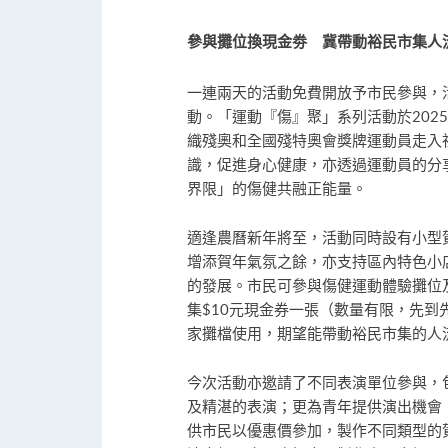
參與攤位換現金劵 冀帶動裕民市集人
一連兩天的活動免費開放予市民參與，
動。「運動『傷』聚」系列活動於202
織殘奧和全國殘特奧會獎牌運動員走入
識，促進身心健康，亦透過運動員的分
界限」的傷健共融正能量。
適逢農曆新年將至，活動同時設有小型
增添賀年氣氛之餘，亦支持區內特色小
的發展。市民可參與傷健運動體驗攤位
集$10元現金券一張（數量有限，先到
家攤檔使用，期望能帶動裕民市集的人
今次活動亦邀請了不同表演單位參與，
及精湛的表演；更為青年提供演出機會
供市民以優惠價參加，製作不同類型的