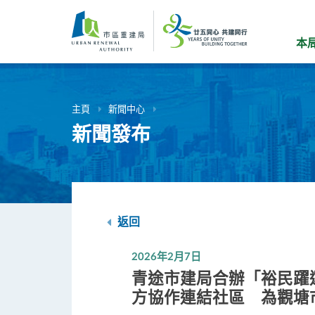
跳
到
主
本
要
內
容
主頁
新聞中心
新聞發布
返回
2026年2月7日
青途市建局合辦「裕民躍
方協作連結社區 為觀塘