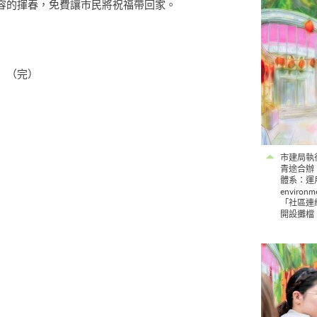
容的揮春，免費讓市民將祝福帶回家。
（完）
市建局執
青途合辦
體系：運
envir
「社區連結
開設攤檔，促