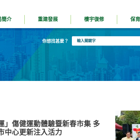
局簡介
重建發展
樓宇復修
保
輸
你想找甚麼？
入
關
鍵
字
運」傷健運動體驗暨新春市集 多
市中心更新注入活力