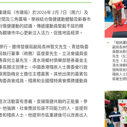
局（市建局）於2026年 2月 7日（周六）及
由空間及三角廣場，舉辦結合傷健運動體驗及新春市
對傷健運動的認識，傳遞運動員堅毅不屈的精
為觀塘市中心更新注入活力，促進地區經濟。
「裕民躍
）舉行，邀得發展局副局長林智文先生、青途執委
副局長林
員鄭泳舜
局執行董事（商務）區俊豪先生、立法會議員張
先生（左
務專員何立基先生、清水灣鄉村俱樂部慈善基金主
先生（ 
清水灣鄉
事長⁠顏汶羽博士、中國香港殘疾人士奧委會行政
頭角區街
察周勁梅女士擔任主禮嘉賓。其他出席的嘉賓包
殘疾人士
區衞生總
詢委員會成員、殘奧和全國殘特奧會獎牌運動員
這次活動富有意義，宣揚傷健共融的正能量，參
。他強調，社會應該包容不同能力的人，並提到
者和殘疾人士，他提到市區重建後可以改善出入