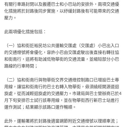
有關行車路封閉以及搬遷巴士和小巴站的安排外，兩項交通優
化措施將於封路後同步實施，以紓緩封路後有可能帶來的交通
壓力。
此兩項優化措施包括：
（一）協和街近裕民坊公共運輸交匯處（交匯處）小巴出入口
的交通燈號將會優化，容許小巴由交匯處駛出後直接右轉往協
和街南行，這將有助減低物華街的交通流量，並縮短部分小巴
路線的行車時間；
（二）協和街南行與物華街交界交通燈控制路口已增設巴士專
用線，讓協和街南行的巴士右轉入物華街，毋須繞經開源道迴
旋處，從而減輕迴旋處的交通壓力。市建局與巴士營辦商已於4
月下旬安排巴士試行該專用線，並在物華街西行新巴士站進行
運作測試；結果顯示該路口運作暢順。
此外，運輸署將於封路後適當調節附近交通燈號以理順車流；