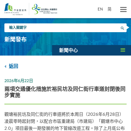
跳
到
EN
简
主
要
輸
內
搜尋
入
容
關
新聞發布
鍵
字
新聞中心
返回
2026年6月22日
兩項交通優化措施於裕民坊及同仁街行車道封閉後同
步實施
觀塘裕民坊及同仁街的行車道將於本周日（2026年6月28日）
凌晨零時起封閉，以配合市區重建局（市建局）「觀塘市中心
2.0」項目最後一期發展的地下管線改道工程。除了上月底公布