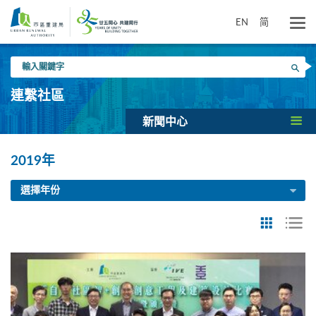
跳
到
EN
简
主
要
輸
內
搜尋
入
容
關
連繫社區
鍵
字
新聞中心
2019年
選擇年份