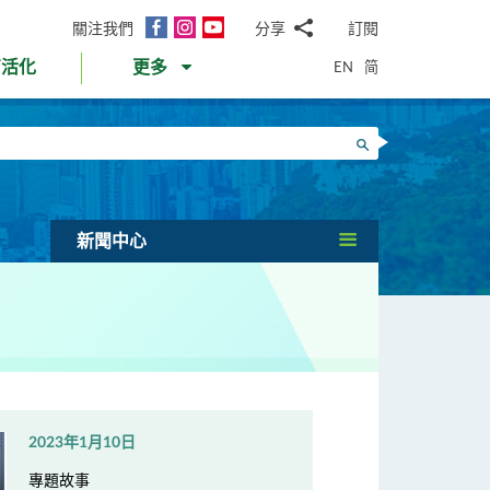
面
Instagram
YouTube
關注我們
分享
訂閱
電
書
郵
EN
简
育活化
更多
WhatsApp
微
面
信
Twitter
搜尋
書
LinkedIn
微
博
新聞中心
2023年1月10日
專題故事