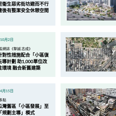
里衞生惡劣街坊避而不行
建後有整潔安全休憩空間
年10月2日
監網誌《摯誠.志成》
針對性措施配合「小區復
導計劃 助1,000單位改
住環境 融合新舊建築
年4月15日
多點
瓜灣舊區「小區發展」至
「規劃主導」模式