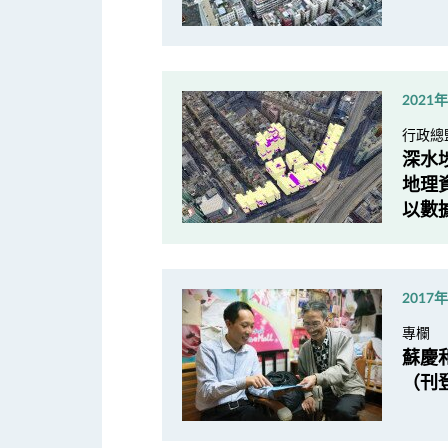
2021
行政總
深水
地理
以數
2017
專欄
蘇慶
（刊