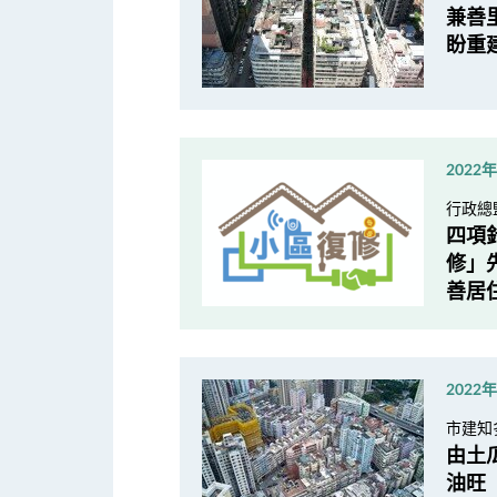
兼善
盼重
2022
行政總
四項
修」先
善居
2022
市建知
由土
油旺