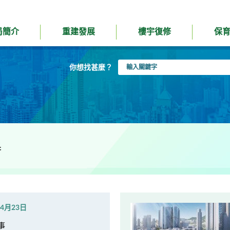
局簡介
重建發展
樓宇復修
保
輸
你想找甚麼？
入
關
鍵
字
果
年4月23日
事