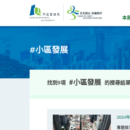
跳
到
主
本
要
內
容
#小區發展
#小區發展
找到9項
的搜尋結
2024
專題故