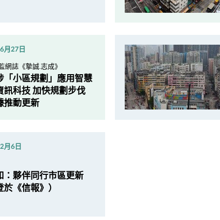
年6月27日
監網誌《摯誠.志成》
埗「小區規劃」應用智慧
資訊科技 加快規劃步伐
據推動更新
年2月6日
和：夥伴同行市區更新
登於《信報》）