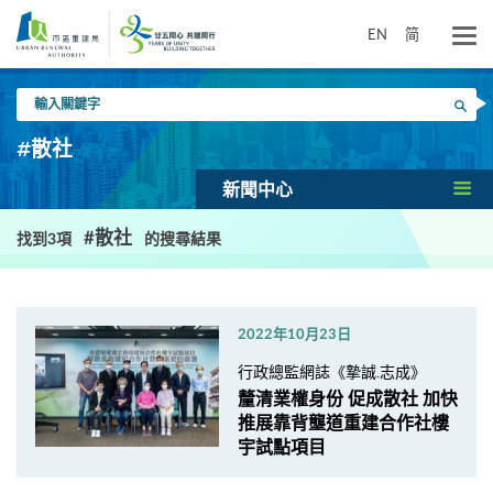
跳
到
EN
简
主
要
輸
內
搜尋
入
容
關
#散社
鍵
字
新聞中心
#散社
找到3項
的搜尋結果
2022年10月23日
行政總監網誌《摯誠.志成》
釐清業權身份 促成散社 加快
推展靠背壟道重建合作社樓
宇試點項目