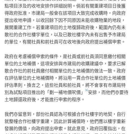
點項目涉及的收地安排作詳細說明。倘若有關重建項目日後獲
得政府批准，市建局一般會在該項目大致完成收購時，向政府
提出收地申請，以收回餘下因不同原因未能收購物業的地段，
展開重建工作。若重建項目的土地復歸政府後，範圍內仍有未
散社的合作社樓宇單位，以及已散社樓宇內未有出售予市建局
的單位，有關社員和前社員可在收地後向政府提出補償申索。
政府在考慮補償申索的條件，是社員或前社員須同意繳付相關
單位的土地補價，這項安排與市建局的收購建議中，要求已解
散合作社的前社員繳付相關單位的土地補價的做法一致。政府
在評估單位的土地補價時，將沿用一貫合作社單位的土地補價
評估準則，換言之，這些社員和前社員，將不會享有市建局特
[1]
別為試點項目推出的「劃一補地價呎價」
安排，而他們亦要待
土地歸還政府後，才能進行申索的程序。
我們亦留意到，部份社員認為可根據合作社樓宇的地契，自行
就整幢合作社樓宇重建，因此計算補償時，他們應以樓宇重新
發展的價值，向政府提出申索。就此意見，政府回覆指出，在