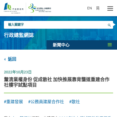
跳
到
EN
简
主
要
輸
內
搜尋
入
容
關
行政總監網誌
鍵
字
新聞中心
返回
2022年10月23日
釐清業權身份 促成散社 加快推展靠背壟道重建合作
社樓宇試點項目
#重建發展
#公務員建屋合作社
#散社