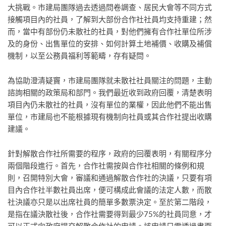
大挑戰。市建局團隊過去透過問卷調查、居民大會等不同方式
接觸項目內的社員，了解到大部份合作社社員均支持重建；然
而，當中有部份仍未散社的社員，對他們擁有合作社單位所涉
及的身份、出售單位的安排、如何計算土地補價、收購及補償
機制，以至公務員福利等範疇，存有疑問。
為協助澄清疑竇，市建局團隊就未散社社員關注的問題，主動
諮詢相關的政策局和部門。我們最近收到政府回覆，清楚表明
項目內仍未散社的社員，沒有單位的業權，因此他們不能出售
單位，市建局也不能根據現有機制向社員或其合作社提出收購
建議。
針對解散合作社所需要的程序，政府的回覆表明，有關程序分
兩個階段進行。首先，合作社需按與合作社相關的條例和規
則，召開特別大會，審議和通過解散合作社的決議，只要有項
目內合作社半數社員出席，便可構成此會議的法定人數，而散
社決議亦只是以出席社員的簡單多數票決定。至於第二階段，
是指在議決散社後，合作社需要得到最少75%的社員同意，才