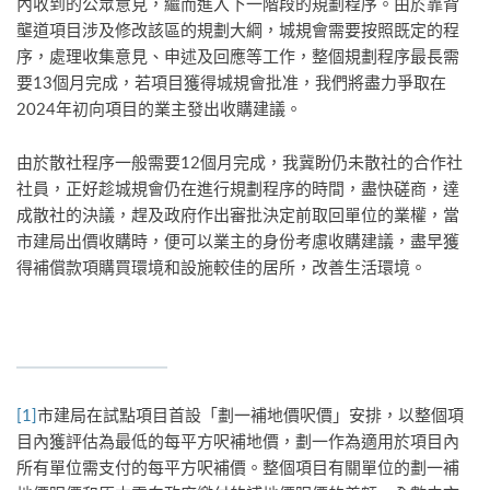
內收到的公眾意見，繼而進入下一階段的規劃程序。由於靠背
壟道項目涉及修改該區的規劃大綱，城規會需要按照既定的程
序，處理收集意見、申述及回應等工作，整個規劃程序最長需
要13個月完成，若項目獲得城規會批准，我們將盡力爭取在
2024年初向項目的業主發出收購建議。
由於散社程序一般需要12個月完成，我冀盼仍未散社的合作社
社員，正好趁城規會仍在進行規劃程序的時間，盡快磋商，達
成散社的決議，趕及政府作出審批決定前取回單位的業權，當
市建局出價收購時，便可以業主的身份考慮收購建議，盡早獲
得補償款項購買環境和設施較佳的居所，改善生活環境。
[1]
市建局在試點項目首設「劃一補地價呎價」安排，以整個項
目內獲評估為最低的每平方呎補地價，劃一作為適用於項目內
所有單位需支付的每平方呎補價。整個項目有關單位的劃一補