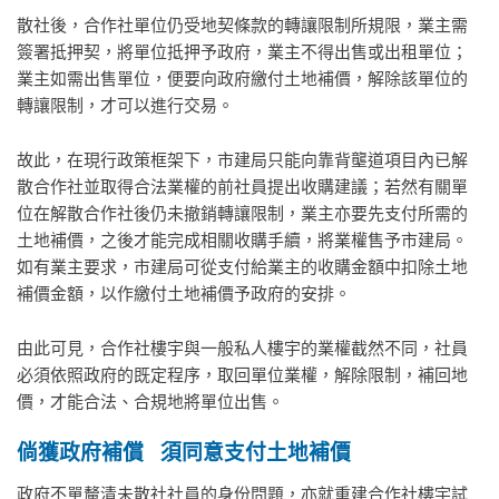
散社後，合作社單位仍受地契條款的轉讓限制所規限，業主需
簽署抵押契，將單位抵押予政府，業主不得出售或出租單位；
業主如需出售單位，便要向政府繳付土地補價，解除該單位的
轉讓限制，才可以進行交易。
故此，在現行政策框架下，市建局只能向靠背壟道項目內已解
散合作社並取得合法業權的前社員提出收購建議；若然有關單
位在解散合作社後仍未撤銷轉讓限制，業主亦要先支付所需的
土地補價，之後才能完成相關收購手續，將業權售予市建局。
如有業主要求，市建局可從支付給業主的收購金額中扣除土地
補價金額，以作繳付土地補價予政府的安排。
由此可見，合作社樓宇與一般私人樓宇的業權截然不同，社員
必須依照政府的既定程序，取回單位業權，解除限制，補回地
價，才能合法、合規地將單位出售。
倘獲政府補償
須同意支付土地補價
政府不單釐清未散社社員的身份問題，亦就重建合作社樓宇試