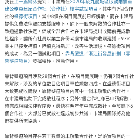
我在
上一篇網誌
提到，市建局在
2020年於九龍城區啟動兩個重
建公務員建屋合作社（合作社）樓宇試點項目
，其中有9個合作
社的
盛德街項目
，當中8個在項目開展前已經解散，而在市建局
提供免費法律顧問支援服務下，餘下一個未解散的合作社亦一
致通過散社決定，促成全部合作社在市建局提出收購前完成散
社程序，讓所有社員以業主身份考慮市建局的收購建議。97%
業主已接受補償，陸續覓得新居，改善生活環境。盛德街項目
的成功，為另一個試點項目、
靠背壟道／浙江街發展計劃（靠
背壟道項目）
發揮積極、推動作用。
靠背壟道項目涉及28個合作社，在項目開展時，仍有9個合作社
未解散，涉及的單位數目佔項目單位總數四成。在盛德街項目
大致完成收購後，靠背壟道項目內其中一個未解散的合作社，
在市建局協助下完成散社程序；另外2個合作社亦已申請解散，
待完成相關法律程序後，最快在明年年中完成散社。至於餘下6
個合作社，大部分已就散社達成初步共識，市建局團隊將為他
們提供所需協助。
靠背壟道項目存在若干數量的未解散合作社，是落實項目的一