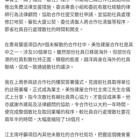
推出免費法律支援措施，委派專責小組和委託有散社經驗的律
師行為法律顧問，協助合作社提交散社申請、並協助社員處理
修訂地契、審批大廈公契、委任清盤人將合作社清盤等程序，
節省社員自行處理散社的時間和開支。
在靠背壟道項目內9個未解散的合作社中，美怡建屋合作社是其
中之一，涉及10個單位。雖然部份社員已移居海外，但部份在
港的社員對散社持正面、積極的態度，越洋與身在海外的社員
聯絡，促成一致通過散社的議決。
我在上周參與該合作社的樓契簽署儀式，見證前社員取得單位
的註冊業權，正式成為業主。美怡建屋合作社主席江先生在儀
式上分享，指今次散社有賴社員齊心協力，才能促成美事。他
亦感謝市建局及法律顧問的協助，令合作社以大約一年時間，
便完成整個散社及取回業權的程序，較社員自行處理散社要花
兩年半的時間，大幅度縮短了18個月。
江主席呼籲項目內其他未散社的合作社街坊，把握這個機會重