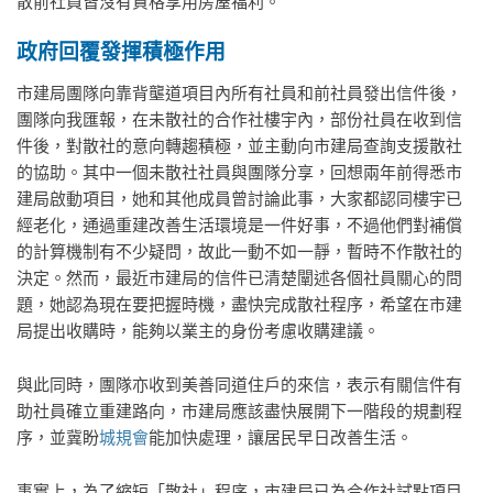
散前社員皆沒有資格享用房屋福利。
政府回覆發揮積極作用
市建局團隊向靠背壟道項目內所有社員和前社員發出信件後，
團隊向我匯報，在未散社的合作社樓宇內，部份社員在收到信
件後，對散社的意向轉趨積極，並主動向市建局查詢支援散社
的協助。其中一個未散社社員與團隊分享，回想兩年前得悉市
建局啟動項目，她和其他成員曾討論此事，大家都認同樓宇已
經老化，通過重建改善生活環境是一件好事，不過他們對補償
的計算機制有不少疑問，故此一動不如一靜，暫時不作散社的
決定。然而，最近市建局的信件已清楚闡述各個社員關心的問
題，她認為現在要把握時機，盡快完成散社程序，希望在市建
局提出收購時，能夠以業主的身份考慮收購建議。
與此同時，團隊亦收到美善同道住戶的來信，表示有關信件有
助社員確立重建路向，市建局應該盡快展開下一階段的規劃程
序，並冀盼
城規會
能加快處理，讓居民早日改善生活。
事實上，為了縮短「散社」程序，市建局已為合作社試點項目