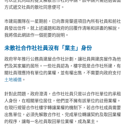
可以正式向政府提交解散合作社的申請。該申請只需透過書面
方式遞交社員的散社同意便可。
市建局團隊在一星期前，已向靠背壟道項目內所有社員和前社
員發出信件，就上述議題和政府的回覆作清晰和詳盡的解說，
我將借此網誌作一個扼要的說明。
未散社合作社社員
沒有「業主」身份
政府早年推行公務員建屋合作社計劃，讓社員興建房屋作為他
們及其家屬的居所。一些社員認為，樓宇既是合作社所建，有
關社員理應持有單位的業權，並有權出售，不需要向政府支付
土地補價
。
針對此問題，政府澄清，合作社社員只是以合作社單位的承租
人身份，在相關單位居住，他們並不擁有該單位的註冊業權。
在現行規管合作社樓宇轉讓業權的機制下，若合作社成員需要
出售單位，必須先解散合作社、完成單位轉讓契約及取回業權
的程序，讓每一名社員取回單位業權，成為業主。