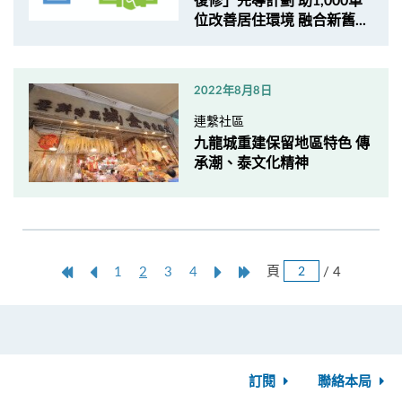
復修」先導計劃 助1,000單
位改善居住環境 融合新舊...
2022年8月8日
連繫社區
九龍城重建保留地區特色 傳
承潮、泰文化精神
跳
第
上
本
Next
Last
頁
/ 4
1
2
3
4
頁
一
一
頁
Page
Page
頁
頁
訂閱
聯絡本局