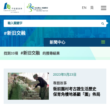
跳
到
EN
简
主
要
輸
內
搜尋
入
容
關
#新旧交融
鍵
字
新聞中心
#新旧交融
找到33項
的搜尋結果
2023年5月23日
專題故事
衙前圍村考古證生活歷史
保育角樓地基顯「圍」佈局