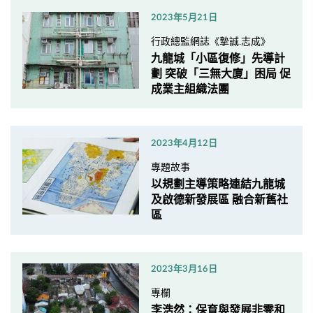
2023年5月21日
行政總監網誌《摯誠.志成》
九龍城「小區復修」先導計
劃 突破「三無大廈」困局 促
成業主組織法團
2023年4月12日
專題故事
以規劃主導策略連結九龍城
及啟德新發展區 融合新舊社
區
2023年3月16日
專欄
李浩然：保育與發展非零和