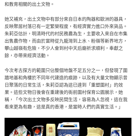
和教育相關的出土文物。
她又補充，出土文物中有部分來自日本的陶器和歐洲的器具，
反映聚居村落已有一定繁榮程度，有經濟實力進口外來貨品。
朱莉亞估計，明清時代的村民務農為生，主要收入來自在市集
出售農作物，而由於當時從九龍灣到上水、粉嶺等新界地方，
攀山越嶺有危險，不少人會到村中天后廟祈求順利，奉獻之
餘，亦帶來經濟活動。
今次考古探方的範圍只佔整個地盤不足五分之一，但發現了圍
牆地基和角樓於不同年代建造的痕跡，以及有大量文物顯示昔
日聚落的日常生活，朱莉亞認為這已達到「重塑圍村」的效
果。這些文物日後會在重建後的衙前圍村保育公園展示，她
稱，「今次出土文物多反映民間生活，容易為人忽視，這在我
看來更為有趣，這是真的香港，是當時人們的真實生活。」