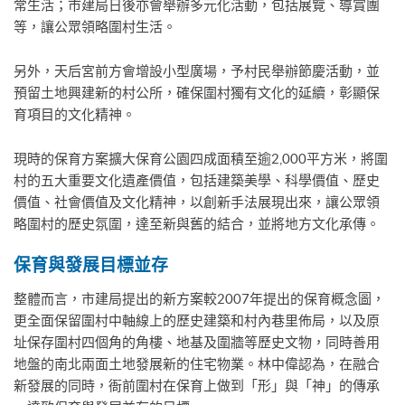
常生活；市建局日後亦會舉辦多元化活動，包括展覽、導賞團
等，讓公眾領略圍村生活。
另外，天后宮前方會增設小型廣場，予村民舉辦節慶活動，並
預留土地興建新的村公所，確保圍村獨有文化的延續，彰顯保
育項目的文化精神。
現時的保育方案擴大保育公園四成面積至逾2,000平方米，將圍
村的五大重要文化遺產價值，包括建築美學、科學價值、歷史
價值、社會價值及文化精神，以創新手法展現出來，讓公眾領
略圍村的歷史氛圍，達至新與舊的結合，並將地方文化承傳。
保育與發展目標並存
整體而言，市建局提出的新方案較2007年提出的保育概念圖，
更全面保留圍村中軸線上的歷史建築和村內巷里佈局，以及原
址保存圍村四個角的角樓、地基及圍牆等歷史文物，同時善用
地盤的南北兩面土地發展新的住宅物業。林中偉認為，在融合
新發展的同時，衙前圍村在保育上做到「形」與「神」的傳承