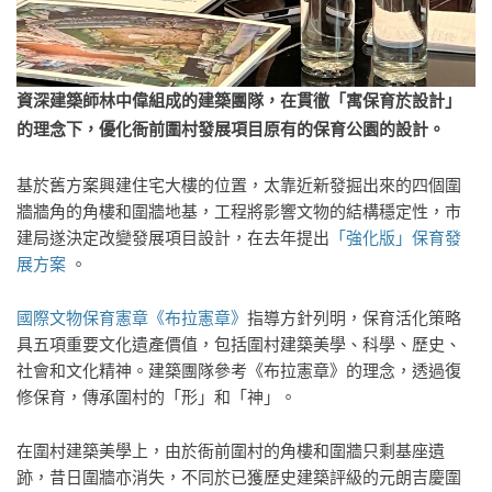
資深建築師林中偉組成的建築團隊，在貫徹「寓保育於設計」
的理念下，優化衙前圍村發展項目原有的保育公園的設計。
基於舊方案興建住宅大樓的位置，太靠近新發掘出來的四個圍
牆牆角的角樓和圍牆地基，工程將影響文物的結構穩定性，市
建局遂決定改變發展項目設計，在去年提出
「強化版」保育發
展方案
。
國際文物保育憲章《布拉憲章》
指導方針列明，保育活化策略
具五項重要文化遺產價值，包括圍村建築美學、科學、歷史、
社會和文化精神。建築團隊參考《布拉憲章》的理念，透過復
修保育，傳承圍村的「形」和「神」。
在圍村建築美學上，由於衙前圍村的角樓和圍牆只剩基座遺
跡，昔日圍牆亦消失，不同於已獲歷史建築評級的元朗吉慶圍