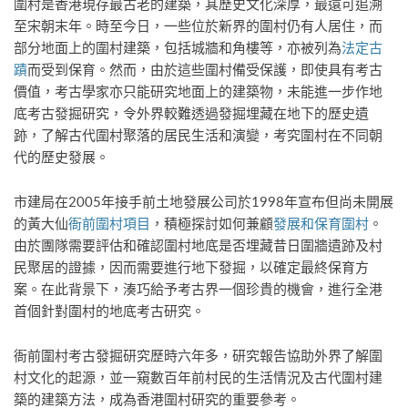
圍村是香港現存最古老的建築，其歷史文化深厚，最遠可追溯
至宋朝末年。時至今日，一些位於新界的圍村仍有人居住，而
部分地面上的圍村建築，包括城牆和角樓等，亦被列為
法定古
蹟
而受到保育。然而，由於這些圍村備受保護，即使具有考古
價值，考古學家亦只能研究地面上的建築物，未能進一步作地
底考古發掘研究，令外界較難透過發掘埋藏在地下的歷史遺
跡，了解古代圍村聚落的居民生活和演變，考究圍村在不同朝
代的歷史發展。
市建局在2005年接手前土地發展公司於1998年宣布但尚未開展
的黃大仙
衙前圍村項目
，積極探討如何兼顧
發展和保育圍村
。
由於團隊需要評估和確認圍村地底是否埋藏昔日圍牆遺跡及村
民聚居的證據，因而需要進行地下發掘，以確定最終保育方
案。在此背景下，湊巧給予考古界一個珍貴的機會，進行全港
首個針對圍村的地底考古研究。
衙前圍村考古發掘研究歷時六年多，研究報告協助外界了解圍
村文化的起源，並一窺數百年前村民的生活情況及古代圍村建
築的建築方法，成為香港圍村研究的重要參考。