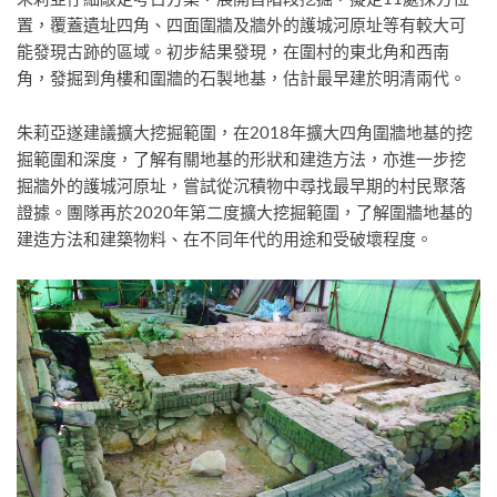
置，覆蓋遺址四角、四面圍牆及牆外的護城河原址等有較大可
能發現古跡的區域。初步結果發現，在圍村的東北角和西南
角，發掘到角樓和圍牆的石製地基，估計最早建於明清兩代。
朱莉亞遂建議擴大挖掘範圍，在2018年擴大四角圍牆地基的挖
掘範圍和深度，了解有關地基的形狀和建造方法，亦進一步挖
掘牆外的護城河原址，嘗試從沉積物中尋找最早期的村民聚落
證據。團隊再於2020年第二度擴大挖掘範圍，了解圍牆地基的
建造方法和建築物料、在不同年代的用途和受破壞程度。