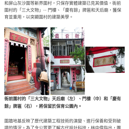
和屏山灰沙圍等新界圍村，只保存實體建築已見其價值，衙前
圍村的「三大文物」-- 門樓、「慶有餘」牌匾和天后廟，獲保
育並重用，以突顯圍村的建築美學。
衙前圍村的「三大文物」天后廟（左）、門樓（中）和「慶有
餘」牌匾（右），將保留於保育公園內。
圍牆地基反映了歷代建築工程技術的演變、進行保養和受到破
壞的情況。為了令公眾更了解古代設計科技，林中偉指出，團