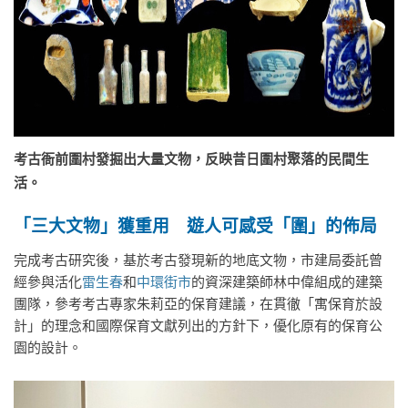
考古衙前圍村發掘出大量文物，反映昔日圍村聚落的民間生
活。
「三大文物」獲重用 遊人可感受「圍」的佈局
完成考古研究後，基於考古發現新的地底文物，市建局委託曾
經參與活化
雷生春
和
中環街市
的資深建築師林中偉組成的建築
團隊，參考考古專家朱莉亞的保育建議，在貫徹「寓保育於設
計」的理念和國際保育文獻列出的方針下，優化原有的保育公
園的設計。