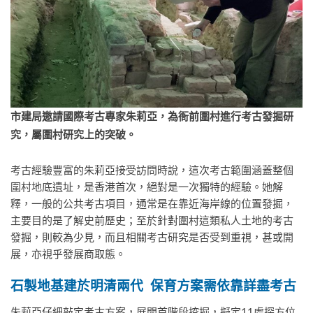
市建局邀請國際考古專家朱莉亞，為衙前圍村進行考古發掘研
究，屬圍村研究上的突破。
考古經驗豐富的朱莉亞接受訪問時說，這次考古範圍涵蓋整個
圍村地底遺址，是香港首次，絕對是一次獨特的經驗。她解
釋，一般的公共考古項目，通常是在靠近海岸線的位置發掘，
主要目的是了解史前歷史；至於針對圍村這類私人土地的考古
發掘，則較為少見，而且相關考古研究是否受到重視，甚或開
展，亦視乎發展商取態。
石製地基建於明清兩代
保育方案需依靠詳盡考古
朱莉亞仔細敲定考古方案，展開首階段挖掘，擬定11處探方位