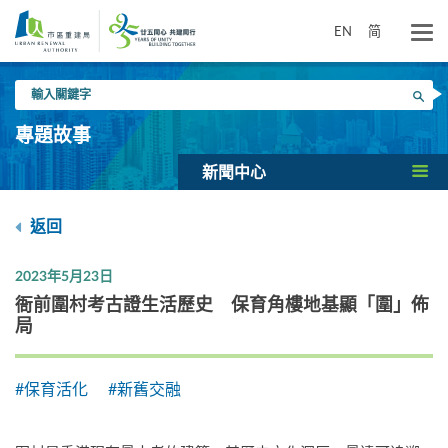
跳
到
EN
简
主
要
輸
內
搜尋
入
容
關
專題故事
鍵
字
新聞中心
返回
2023年5月23日
衙前圍村考古證生活歷史 保育角樓地基顯「圍」佈
局
#保育活化
#新舊交融