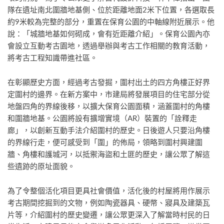
隊在遺址南北圍牆地基側、位於距離地面2米下位置，各選取長
約9米較為完整的部分，重置在保育公園的中軸線附近展示。他
說：「城牆地基如何砌成，會有近距離介紹」。保育公園內亦
會設立互動考古園地，透過舉辦與考古工作相關的教育活動，
將考古工程知識帶進社區。
在彰顯歷史方面，經過考古發掘，圍村出土的四方角樓正好界
定圍村的邊界。在新方案中，市建局將發展項目的住宅部分從
地盤四角的界線後移，以擴大保育公園面積，涵蓋圍村的角樓
和圍牆地基。公園將設有擴增實境（AR）裝置的「詮釋走
廊」，以創新互動手法介紹圍村的歷史。日後遊人只要沿角樓
的界線行走，便可感受到「圍」的佈局，領略到圍村興建圍
牆、角樓和護城河，以抵禦海盜和土匪的歷史，讓公眾了解這
些遺跡的原址面貌。
為了令整個活化項目更具社會價值，活化後的村屋將用作展示
考古期間挖掘到的文物，例如陶瓷器具、硬幣、寢具及建築瓦
片等，介紹圍村的歷史變遷，讓公眾更深入了解當時村民的日