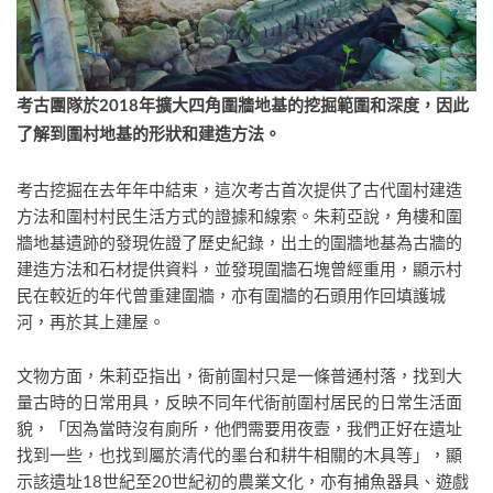
考古團隊於2018
年擴大四角圍牆地基的挖掘範圍和深度，因此
了解到圍村地基的形狀和建造方法。
考古挖掘在去年年中結束，這次考古首次提供了古代圍村建造
方法和圍村村民生活方式的證據和線索。朱莉亞說，角樓和圍
牆地基遺跡的發現佐證了歷史紀錄，出土的圍牆地基為古牆的
建造方法和石材提供資料，並發現圍牆石塊曾經重用，顯示村
民在較近的年代曾重建圍牆，亦有圍牆的石頭用作回填護城
河，再於其上建屋。
文物方面，朱莉亞指出，衙前圍村只是一條普通村落，找到大
量古時的日常用具，反映不同年代衙前圍村居民的日常生活面
貌，「因為當時沒有廁所，他們需要用夜壼，我們正好在遺址
找到一些，也找到屬於清代的墨台和耕牛相關的木具等」，顯
示該遺址18世紀至20世紀初的農業文化，亦有捕魚器具、遊戲