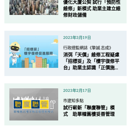
優化大廈公契 試行「預防性
維修」新模式 助業主建立維
修財政儲備
2023年3月19日
行政總監網誌《摯誠.志成》
消弭「天價」維修工程疑慮
「招標妥」及「樓宇復修平
台」助業主認識「正價施...
2023年2月17日
市建知多點
試行嶄新「聯廈聯管」模
式 助單幢舊樓妥善管理