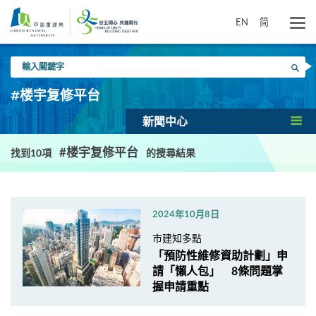
跳
到
EN
简
主
要
輸
內
搜尋
入
容
關
#楼宇复修平台
鍵
字
新聞中心
#楼宇复修平台
找到10項
的搜尋結果
2024年10月8日
市建知多點
「預防性維修資助計劃」申
請「懶人包」 8條問題掌
握申請重點