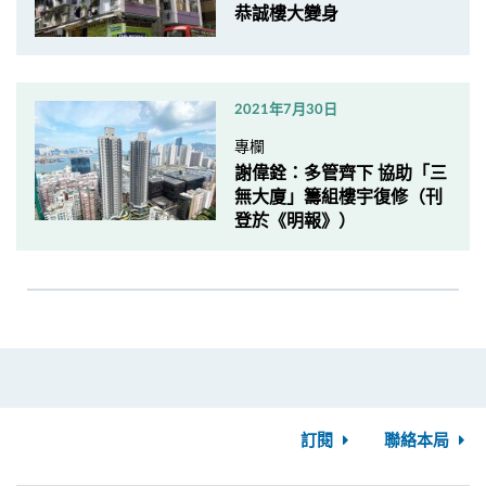
恭誠樓大變身
2021年7月30日
專欄
謝偉銓：多管齊下 協助「三
無大廈」籌組樓宇復修（刊
登於《明報》）
訂閱
聯絡本局