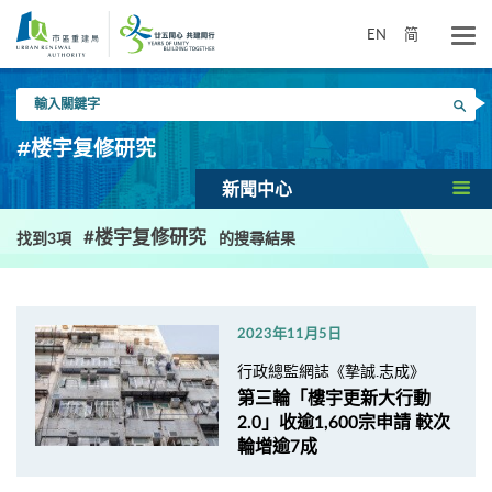
跳
到
EN
简
主
要
輸
內
搜尋
入
容
關
#楼宇复修研究
鍵
字
新聞中心
#楼宇复修研究
找到3項
的搜尋結果
2023年11月5日
行政總監網誌《摯誠.志成》
第三輪「樓宇更新大行動
2.0」收逾1,600宗申請 較次
輪增逾7成