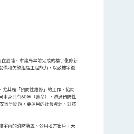
題更迫在眉睫。市建局早前完成的樓宇復修新
儲備和欠缺組織工程能力，以致樓宇復
tion），尤其是「預防性維修」的工作，協助
果本身只有60年（壽命），透過預防性
償安置等問題，要運用的社會資源、對該
樓宇內的消防裝置、公用地方窗戶、天