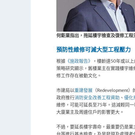
何鉅業指出，拖延樓宇檢查及復修工程
預防性維修可減大型工程壓力
根據
《施政報告》
，樓齡達50年或以上
策略研究顯示，舊樓業主在實踐樓宇維
修工作存在被動文化。
市建局以
重建發展
（Redevelopme
政府推行
消防安全改善工程資助
、
優化
維修，可能可延長至75年。這減輕同
大廈業主及周邊住戶的影響更大。
不過，要延長樓宇壽命，最重要仍是業
台等進行基本檢查，及早發現及處理老