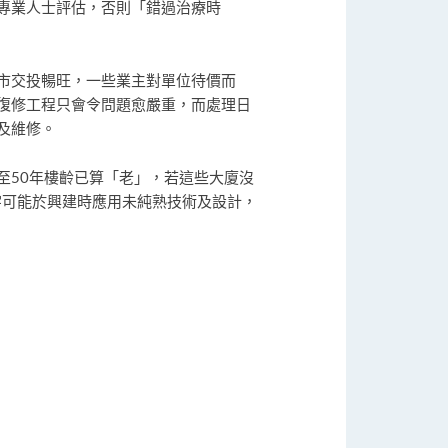
專業人士評估，否則「錯過治療時
市交投暢旺，一些業主對單位待價而
復修工程只會令問題愈嚴重，而處理日
及維修。
至50年樓齡已算「老」，若這些大廈沒
宇可能於興建時應用未純熟技術及設計，