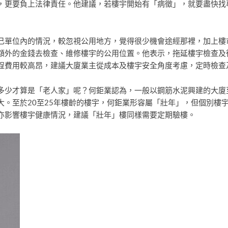
，更要負上法律責任。他建議，若樓宇開始有「病徵」，就要盡快找
己單位內的情況，較忽視公用地方，覺得很少機會途經那裡，加上樓
額外的金錢去檢查、維修樓宇的公用位置。他表示，拖延樓宇檢查及
程費用較高昂，建議大廈業主從成本及樓宇安全角度考慮，定時檢查
多少才算是「老人家」呢？何鉅業認為，一般以鋼筋水泥興建的大廈
大。至於20至25年樓齡的樓宇，何鉅業形容屬「壯年」，但個別樓
亦影響樓宇健康情況，建議「壯年」樓同樣需要定期驗樓。