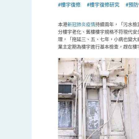
#樓宇復修
#樓宇復修研究
#預
本港
新冠肺炎疫情
持續兩年，「污水檢
分樓宇老化、舊樓樓宇規格不符現代安
理，「拖延三、五、七年，小病也變大
業主定期為樓宇進行基本檢查，趕在樓