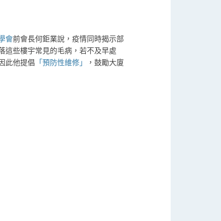
學會
前會長何鉅業說，疫情同時揭示部
落這些樓宇常見的毛病，若不及早處
因此他提倡
「預防性維修」
，鼓勵大廈