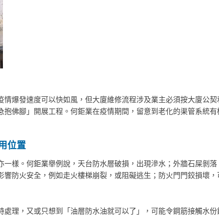
疫情爆發速度可以快如風，但大廈維修流程涉及業主必須按大廈公契
急抱佛腳」開展工程。何鉅業在疫情期間，留意到老化的渠管系統有
用位置
亦一樣。何鉅業舉例說，天台防水層破損，出現滲水；外牆石屎剝落
影響防火安全，例如走火樓梯崩裂，或阻礙逃生；防火門門鉸損壞，
時處理，又或只想到「油層防水油就可以了」，可能令鋼筋接觸水份