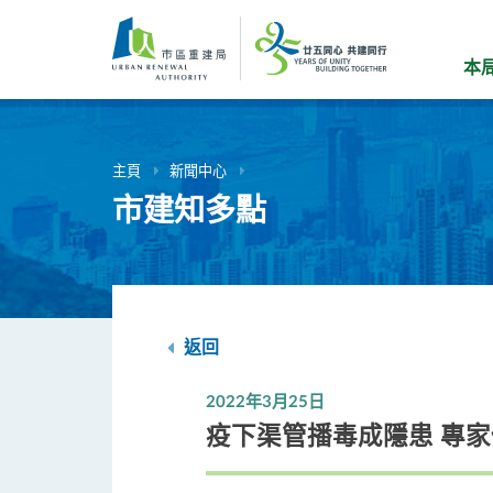
跳
到
主
本
要
內
容
主頁
新聞中心
市建知多點
返回
2022年3月25日
疫下渠管播毒成隱患 專