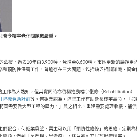
只會令樓宇老化問題愈嚴重。
的舊樓，過去10年由3,900幢，急增至8,600幢，市區更新的議
修和預防性保養工作，普遍存在三大問題，包括缺乏相關知識、資金
nt）的工作為人熟知，但其實同時亦積極推動​​樓宇復修（Rehabilita
升降機資助計劃
等。何鉅業認為，這些工作有助延長樓宇壽命，「如
一範圍需要做大型工程的壓力。」與之相比，重建需要處理收樓、補
主們配合，何鉅業冀望，業主可以用「預防性維修」的思維，定期為
化問題，做到「早發現、早治療」，住戶亦可安居於健康樓宇。