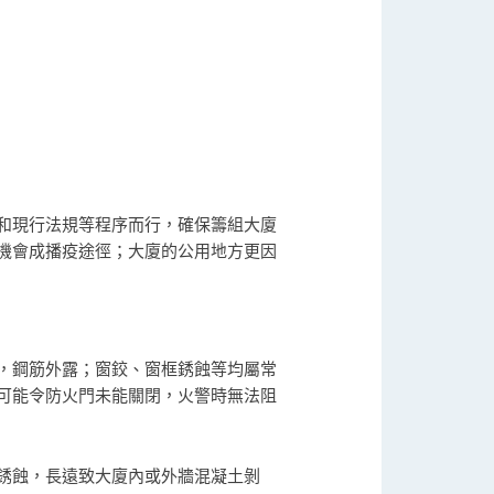
和現行法規等程序而行，確保籌組大廈
機會成播疫途徑；大廈的公用地方更因
，鋼筋外露；窗鉸、窗框銹蝕等均屬常
可能令防火門未能關閉，火警時無法阻
銹蝕，長遠致大廈內或外牆混凝土剝