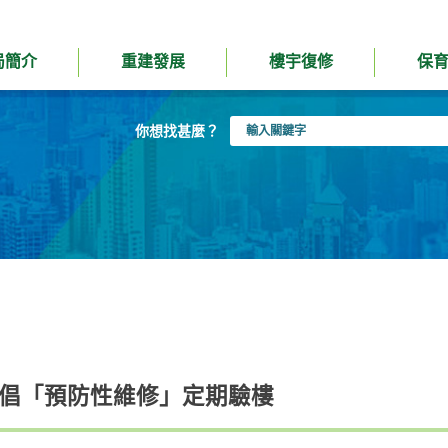
局簡介
重建發展
樓宇復修
保
輸
你想找甚麼？
入
關
鍵
字
家倡「預防性維修」定期驗樓