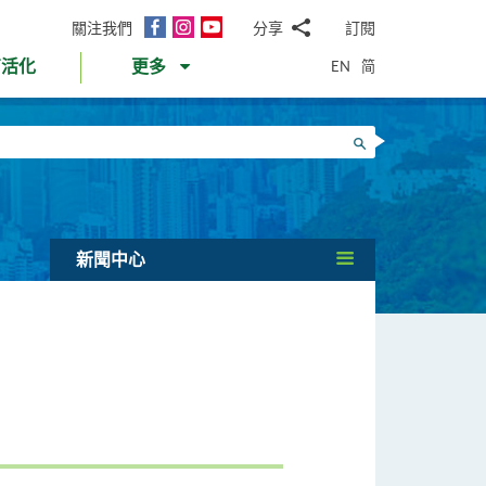
面
Instagram
YouTube
關注我們
分享
訂閱
電
書
郵
EN
简
育活化
更多
WhatsApp
微
面
信
Twitter
搜尋
書
LinkedIn
微
博
新聞中心